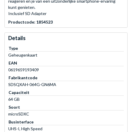
reageren en je van een uitzonderlijke smartphone-ervaring
kunt genieten.
Inclusief SD Adapter
Productcode: 1854523
Details
Type
Geheugenkaart
EAN
0619659193409
Fabrikantcode
SDSQXAH-064G-GN6MA
Capaciteit
64 GB
Soort
microSDXC
Businterface
UHS-I, High Speed