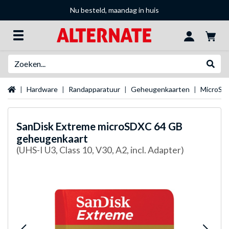
Nu besteld, maandag in huis
Zoeken
Websh
Startpagina
Hardware
Randapparatuur
Geheugenkaarten
MicroSD
SanDisk
Extreme microSDXC 64 GB
geheugenkaart
(UHS-I U3, Class 10, V30, A2, incl. Adapter)