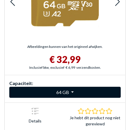
Afbeeldingen kunnen van het origineel afwijken.
€ 32,99
Inclusief btw, exclusief
€ 6,99
verzendkosten.
Capaciteit:
64 GB
0.0 sterr
Je hebt dit product nog niet
Details
gereviewd