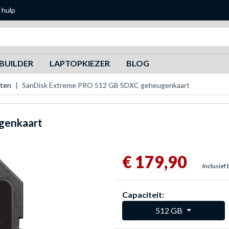
 hulp
Zoeken
BUILDER
LAPTOPKIEZER
BLOG
rten
SanDisk Extreme PRO 512 GB SDXC geheugenkaart
genkaart
€ 179,90
Inclusief 
Capaciteit:
512 GB