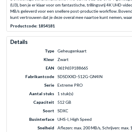
(U3), ben je er klaar voor om fantastische, trillingsvrij 4K UHD
MB/s geleverd voor een snellere post-productie workflow. Boven
kunt vertrouwen dat je deze overal mee naartoe kunt nemen, waar j
Productcode: 1854181
Details
Type
Geheugenkaart
Kleur
Zwart
EAN
0619659188665
Fabrikantcode
SDSDXXD-512G-GN4IN
Serie
Extreme PRO
Aantal stuks
1 stuk(s)
Capaciteit
512 GB
Soort
SDXC
Businterface
UHS-I, High Speed
Snelheid
Aflezen: max. 200 MB/s, Schrijven: max.