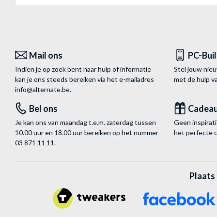
Mail ons
PC-Bui
Indien je op zoek bent naar hulp of informatie
Stel jouw nie
kan je ons steeds bereiken via het
e-mailadres
met de hulp 
info@alternate.be
.
Bel ons
Cadea
Je kan ons van maandag t.e.m. zaterdag tussen
Geen inspira
10.00 uur en 18.00 uur bereiken op het nummer
het perfecte 
03 871 11 11
.
Plaats