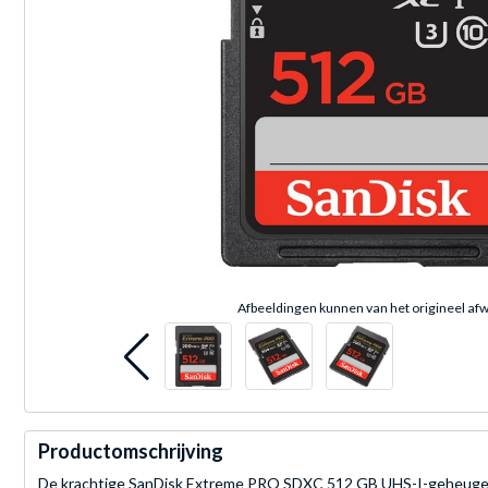
Afbeeldingen kunnen van het origineel afw
Productomschrijving
De krachtige SanDisk Extreme PRO SDXC 512 GB UHS-I-geheugenka