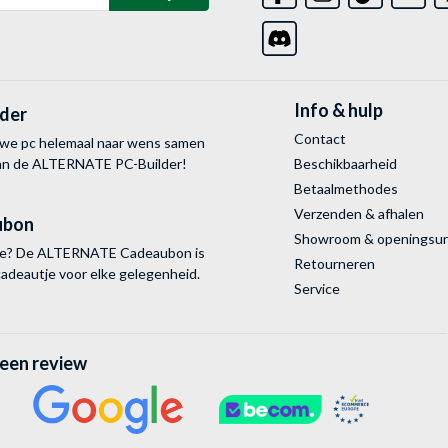
Info & hulp
lder
Contact
uwe pc helemaal naar wens samen
van de ALTERNATE
PC-Builder!
Beschikbaarheid
Betaalmethodes
Verzenden & afhalen
ubon
Showroom & openingsu
tie? De ALTERNATE Cadeaubon is
Retourneren
cadeautje voor elke gelegenheid.
Service
 een review