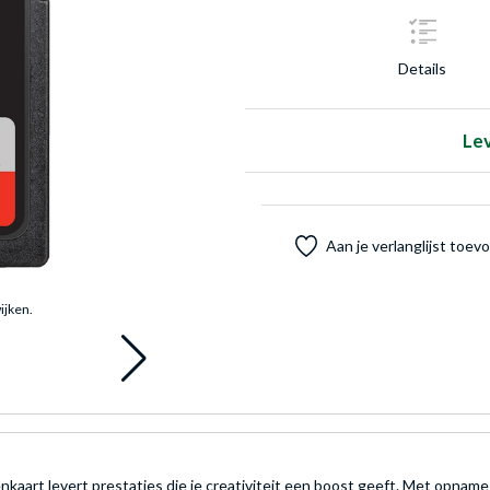
Details
Le
Aan je verlanglijst toe
ijken.
art levert prestaties die je creativiteit een boost geeft. Met opna