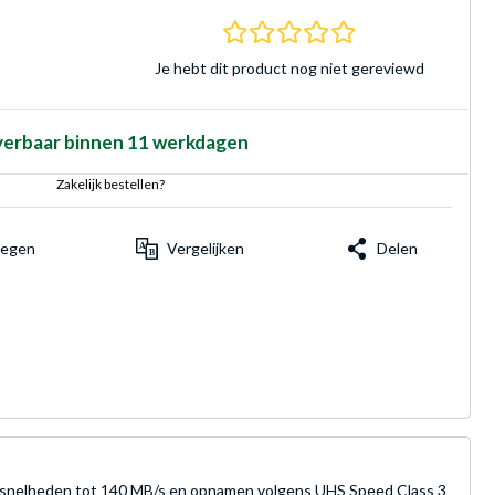
0.0 sterren Gebasee
Je hebt dit product nog niet gereviewd
verbaar binnen 11 werkdagen
Zakelijk bestellen?
voegen
Vergelijken
Delen
mesnelheden tot 140 MB/s en opnamen volgens UHS Speed Class 3