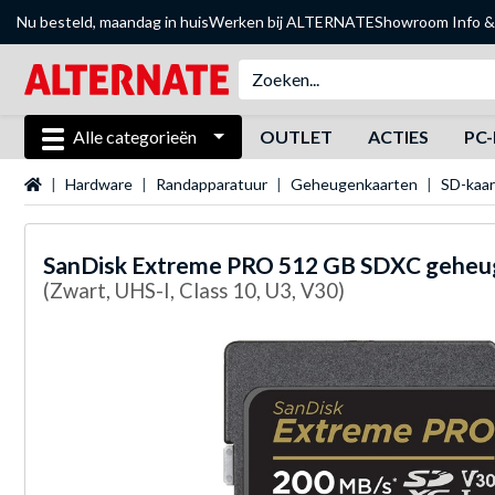
Nu besteld, maandag in huis
Werken bij ALTERNATE
Showroom
Info &
Alle categorieën
OUTLET
ACTIES
PC-
Startpagina
Hardware
Randapparatuur
Geheugenkaarten
SD-kaa
SanDisk
Extreme PRO 512 GB SDXC geheu
(Zwart, UHS-I, Class 10, U3, V30)