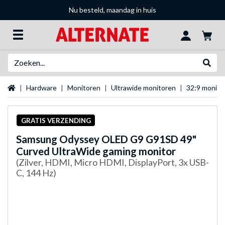
Nu besteld, maandag in huis
Zoeken
Websh
Startpagina
Hardware
Monitoren
Ultrawide monitoren
32:9 monito
GRATIS VERZENDING
Samsung
Odyssey OLED G9 G91SD 49"
Curved UltraWide gaming monitor
(Zilver, HDMI, Micro HDMI, DisplayPort, 3x USB-
C, 144 Hz)