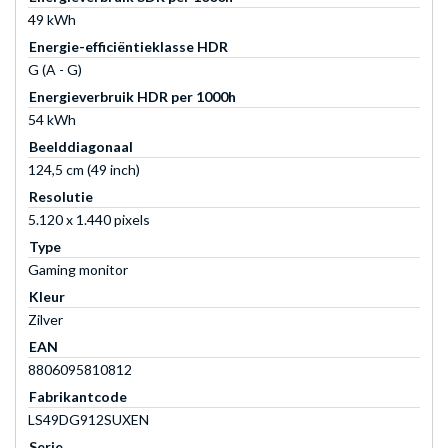
49 kWh
Energie-efficiëntieklasse HDR
G (A - G)
Energieverbruik HDR per 1000h
54 kWh
Beelddiagonaal
124,5 cm (49 inch)
Resolutie
5.120 x 1.440 pixels
Type
Gaming monitor
Kleur
Zilver
EAN
8806095810812
Fabrikantcode
LS49DG912SUXEN
Serie