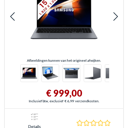
Afbeeldingen kunnen van het origineel afwijken.
€ 999,00
Inclusief btw, exclusief
€ 6,99
verzendkosten.
0.0 sterr
Details