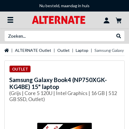
Nu besteld, maandag in huis
Zoeken
Websh
Startpagina
ALTERNATE Outlet
Outlet
Laptop
Samsung Galaxy B
OUTLET
Samsung
Galaxy Book4 (NP750XGK-
KG4BE) 15" laptop
(Grijs | Core 5 120U | Intel Graphics | 16 GB | 512
GB SSD, Outlet)