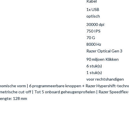
Kabel
1x USB
optisch
30000 dpi
750 IPS
70 G
8000 Hz
Razer Optical Gen 3
90 miljoen Klikken
6 stuk(s)
1 stuk(s)
voor rechtshandigen
onomische vorm | 6 programmeerbare knoppen + Razer Hypershift-technolo
metrische cut-off | Tot 5 onboard geheugenprofielen | Razer Speedflex
lengte: 128 mm