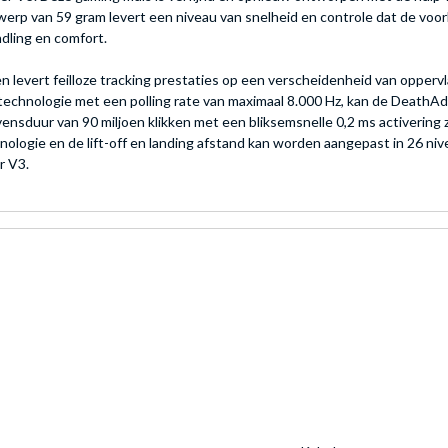
ntwerp van 59 gram levert een niveau van snelheid en controle dat de vo
dling en comfort.
 levert feilloze tracking prestaties op een verscheidenheid van opperv
technologie met een polling rate van maximaal 8.000 Hz, kan de DeathAd
vensduur van 90 miljoen klikken met een bliksemsnelle 0,2 ms activeri
ogie en de lift-off en landing afstand kan worden aangepast in 26 nive
r V3.