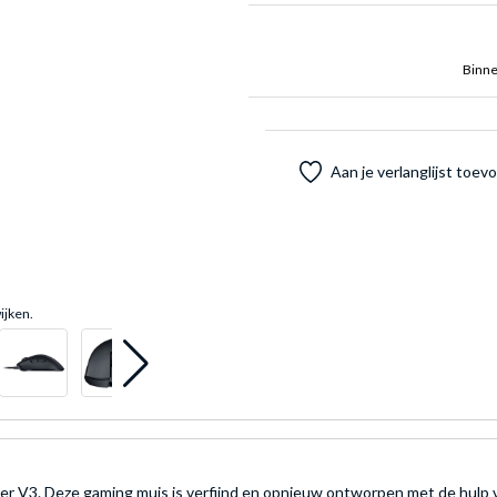
Binne
Aan je verlanglijst toe
ijken.
V3. Deze gaming muis is verfijnd en opnieuw ontworpen met de hulp v