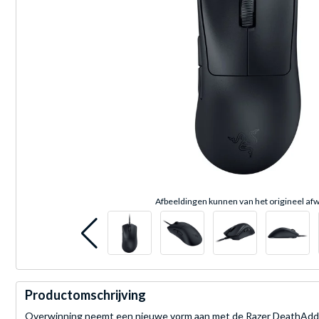
Afbeeldingen kunnen van het origineel afw
Productomschrijving
Overwinning neemt een nieuwe vorm aan met de Razer DeathAdder 