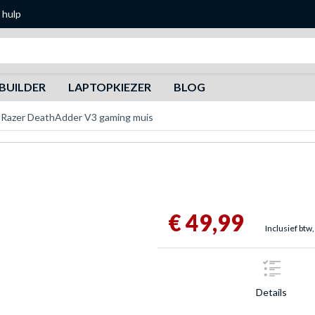
 hulp
Zoeken
BUILDER
LAPTOPKIEZER
BLOG
Razer DeathAdder V3 gaming muis
€ 49,99
Inclusief btw,
Details