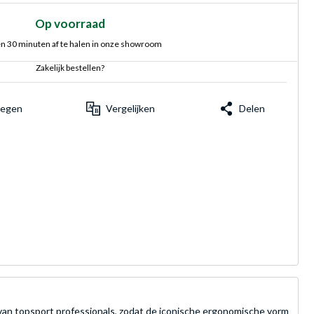
Op voorraad
n 30 minuten af te halen in onze showroom
Zakelijk bestellen?
voegen
Vergelijken
Delen
an topsport professionals, zodat de iconische ergonomische vorm