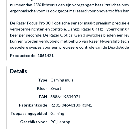
nu meer dan 25% lichter is dan zijn voorganger: het ultralichte o
ergonomische vorm is ook geoptimaliseerd voor onovertroffen han
De Razer Focus Pro 30K optische sensor maakt premium precisie en
verbeterde richten en controle. Dankzij Razer 8K Hz HyperPolling-
keer per seconde. De Razer Optical Gen 3 switches bieden een le
kunnen worden verdubbeld met behulp van Razer Hypershift-technol
soepelere swipes voor een preciezere controle van de DeathAdde
Productcode: 1861421
Details
Type
Gaming muis
Kleur
Zwart
EAN
8886419334071
Fabrikantcode
RZ01-04640100-R3M1
Toepassingsgebied
Gaming
Geschikt voor
PC, Laptop