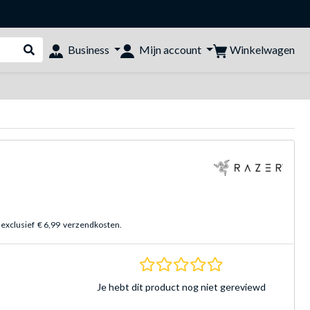
Winkelwagen
Business
Mijn account
Webshop doorzoeken
 exclusief
€ 6,99
verzendkosten.
0.0 sterren Gebasee
Je hebt dit product nog niet gereviewd