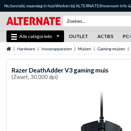
Nu besteld, maandag in huis
Werken bij ALTERNATE
Showroom
Info &
Alle categorieën
OUTLET
ACTIES
PC-
Startpagina
Hardware
Invoerapparaten
Muizen
Gaming muizen
Razer
DeathAdder V3 gaming muis
(Zwart, 30.000 dpi)