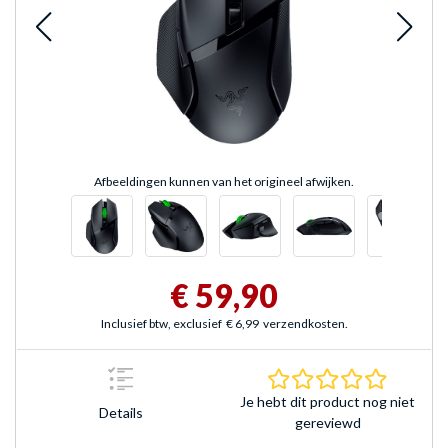
Afbeeldingen kunnen van het origineel afwijken.
€ 59,90
Inclusief btw, exclusief
€ 6,99
verzendkosten.
0.0 sterr
Je hebt dit product nog niet
Details
gereviewd