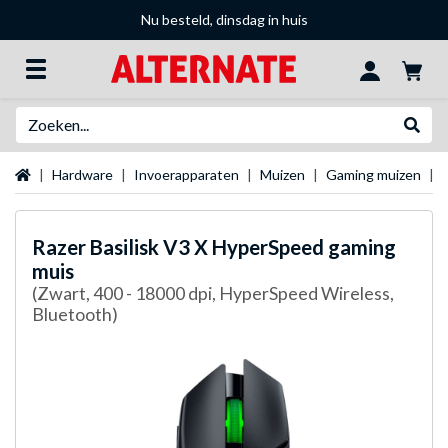
Nu besteld, dinsdag in huis
Zoeken
Websh
Startpagina
Hardware
Invoerapparaten
Muizen
Gaming muizen
Razer
Basilisk V3 X HyperSpeed gaming
muis
(Zwart, 400 - 18000 dpi, HyperSpeed Wireless,
Bluetooth)