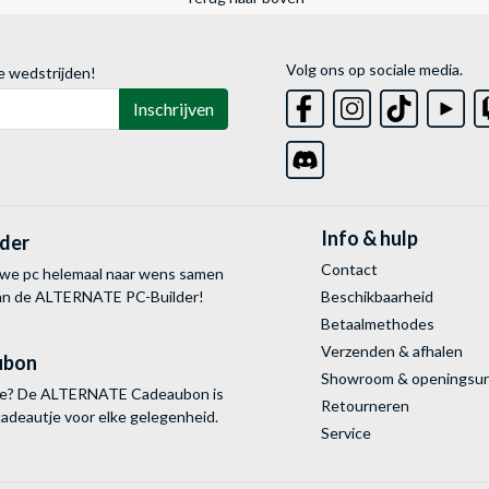
Volg ons op sociale media.
e wedstrijden!
Inschrijven
Info & hulp
lder
Contact
uwe pc helemaal naar wens samen
van de ALTERNATE
PC-Builder!
Beschikbaarheid
Betaalmethodes
Verzenden & afhalen
ubon
Showroom & openingsu
tie? De ALTERNATE Cadeaubon is
Retourneren
cadeautje voor elke gelegenheid.
Service