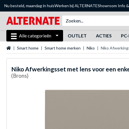
Nu besteld, maandag in huis
Werken bij ALTERNATE
Showroom
Info &
Alle categorieën
OUTLET
ACTIES
PC-
Startpagina
Smart home
Smart home merken
Niko
Niko Afwerking
Niko
Afwerkingsset met lens voor een enk
(Brons)