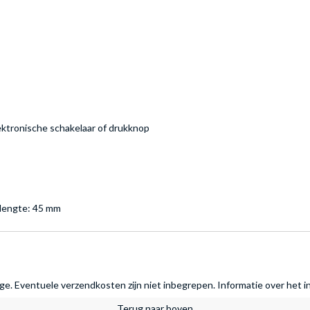
ektronische schakelaar of drukknop
/lengte: 45 mm
rage. Eventuele verzendkosten zijn niet inbegrepen.
Informatie over het i
Terug naar boven