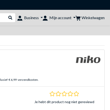
Winkelwagen
Business
Mijn account
Webshop doorzoeken
clusief
€ 6,99
verzendkosten.
0.0 sterren Gebasee
Je hebt dit product nog niet gereviewd