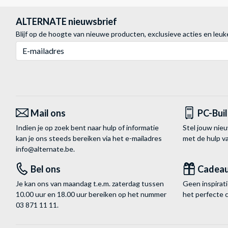
ALTERNATE nieuwsbrief
Blijf op de hoogte van nieuwe producten, exclusieve acties en leuk
E-mailadres
Mail ons
PC-Bui
Indien je op zoek bent naar hulp of informatie
Stel jouw nie
kan je ons steeds bereiken via het
e-mailadres
met de hulp 
info@alternate.be
.
Bel ons
Cadea
Je kan ons van maandag t.e.m. zaterdag tussen
Geen inspira
10.00 uur en 18.00 uur bereiken op het nummer
het perfecte 
03 871 11 11
.