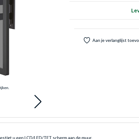
Le
Aan je verlanglijst toe
ijken.
tigt u een LCD/LED/TFT scherm aan de muur.