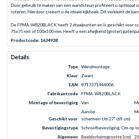
Door gebruik te maken van een wandsteun profiteert u optimaal v
roteren. Hierdoor creëert u de ideale kijkhoek. Dit verkleint de ka
De FPMA-W820BLACK heeft 2 draaipunten en is geschikt voor sche
75x75 mm of 100x100 mm. Heeft u een afwijkend (groter) gatenpat
Productcode: 1624938
Details
Type
Wandmontage
Kleur
Zwart
EAN
8717371444006
Fabrikantcode
FPMA-W820BLACK
Montage of bevestiging
Van
Mo
Aan/op
Mo
Geschikt voor
schermen t/m 27" (69 cm)
Bevestigingstype
Schroefbevestiging, Om op t
Algemeen
Beeldschermgrootte (cm)
25