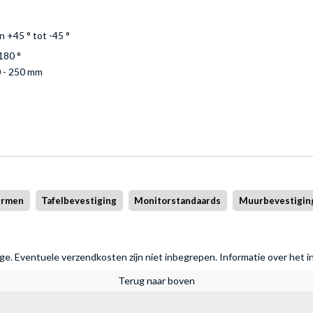
n +45 ° tot -45 °
180 °
 - 250 mm
ermen
Tafelbevestiging
Monitorstandaards
Muurbevestigin
rage. Eventuele verzendkosten zijn niet inbegrepen.
Informatie over het i
Terug naar boven