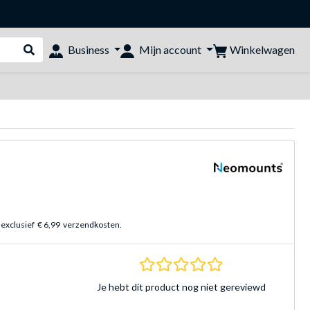
Winkelwagen
Business
Mijn account
Webshop doorzoeken
 exclusief
€ 6,99
verzendkosten.
0.0 sterren Gebasee
Je hebt dit product nog niet gereviewd