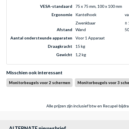
VESA-standaard
75 x 75 mm, 100 x 100 mm
Ergonomie
Kantelhoek
va
Zwenkbaar
± 
Afstand
Wand
50
Aantal ondersteunde apparaten
Voor 1 Apparaat
Draagkracht
15 kg
Gewicht
1,2 kg
Misschien ook interessant
Monitorbeugels voor 2 schermen
Monitorbeugels voor 3 sch
Alle prijzen zijn inclusief btw en Recupel-bijd
ALTERNATE nieuwsbrief