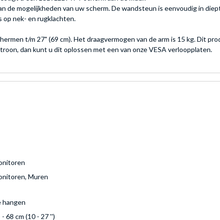
an de mogelijkheden van uw scherm. De wandsteun is eenvoudig in diept
ns op nek- en rugklachten.
rmen t/m 27" (69 cm). Het draagvermogen van de arm is 15 kg. Dit pr
roon, dan kunt u dit oplossen met een van onze VESA verloopplaten.
nitoren
nitoren, Muren
e hangen
 - 68 cm (10 - 27 '')