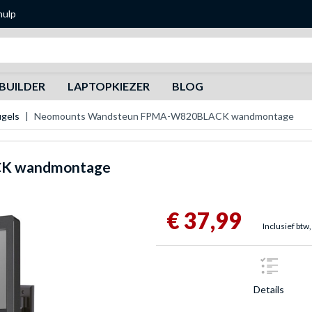
hulp
Zoeken
BUILDER
LAPTOPKIEZER
BLOG
gels
Neomounts Wandsteun FPMA-W820BLACK wandmontage
K wandmontage
€ 37,99
Inclusief btw,
Details