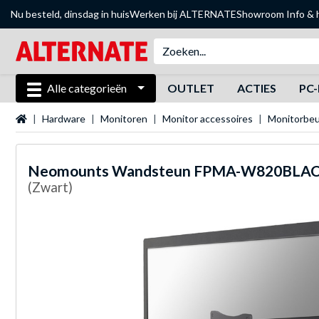
Nu besteld, dinsdag in huis
Werken bij ALTERNATE
Showroom
Info & 
Alle categorieën
OUTLET
ACTIES
PC-
Startpagina
Hardware
Monitoren
Monitor accessoires
Monitorbeu
Neomounts
Wandsteun FPMA-W820BLAC
(Zwart)