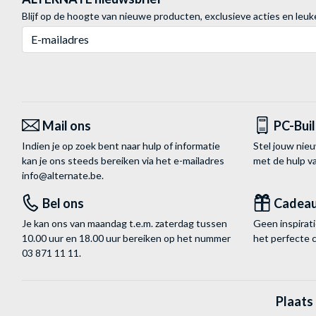
Blijf op de hoogte van nieuwe producten, exclusieve acties en leuk
E-mailadres
Mail ons
PC-Bui
Indien je op zoek bent naar hulp of informatie
Stel jouw nie
kan je ons steeds bereiken via het
e-mailadres
met de hulp 
info@alternate.be
.
Bel ons
Cadea
Je kan ons van maandag t.e.m. zaterdag tussen
Geen inspira
10.00 uur en 18.00 uur bereiken op het nummer
het perfecte 
03 871 11 11
.
Plaats