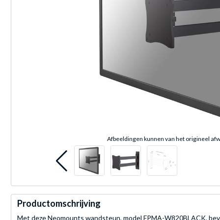
Afbeeldingen kunnen van het origineel afw
Productomschrijving
Met deze Neomounts wandsteun, model FPMA-W820BLACK, beves