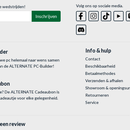
Volg ons op sociale media.
e wedstrijden!
Inschrijven
Info & hulp
lder
Contact
uwe pc helemaal naar wens samen
van de ALTERNATE
PC-Builder!
Beschikbaarheid
Betaalmethodes
Verzenden & afhalen
ubon
Showroom & openingsu
tie? De ALTERNATE Cadeaubon is
Retourneren
cadeautje voor elke gelegenheid.
Service
 een review