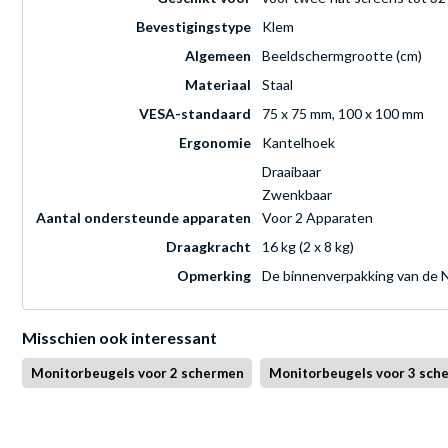
Bevestigingstype
Klem
Algemeen
Beeldschermgrootte (cm)
Materiaal
Staal
VESA-standaard
75 x 75 mm, 100 x 100 mm
Ergonomie
Kantelhoek
Draaibaar
Zwenkbaar
Aantal ondersteunde apparaten
Voor 2 Apparaten
Draagkracht
16 kg (2 x 8 kg)
Opmerking
De binnenverpakking van de NE
Misschien ook interessant
Monitorbeugels voor 2 schermen
Monitorbeugels voor 3 sch