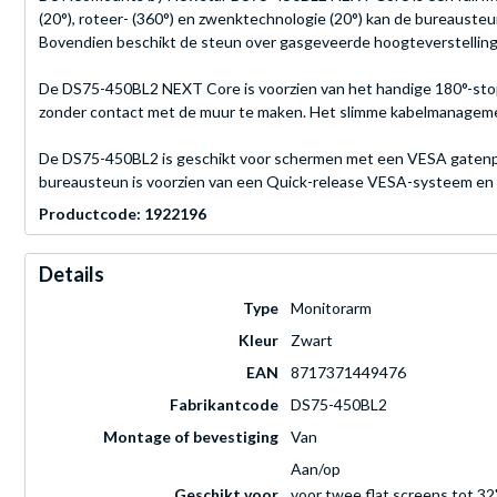
(20°), roteer- (360°) en zwenktechnologie (20°) kan de bureaust
Bovendien beschikt de steun over gasgeveerde hoogteverstelling (
De DS75-450BL2 NEXT Core is voorzien van het handige 180°-stopm
zonder contact met de muur te maken. Het slimme kabelmanagement
De DS75-450BL2 is geschikt voor schermen met een VESA gatenp
bureausteun is voorzien van een Quick-release VESA-systeem en w
Productcode: 1922196
Details
Type
Monitorarm
Kleur
Zwart
EAN
8717371449476
Fabrikantcode
DS75-450BL2
Montage of bevestiging
Van
Aan/op
Geschikt voor
voor twee flat screens tot 3