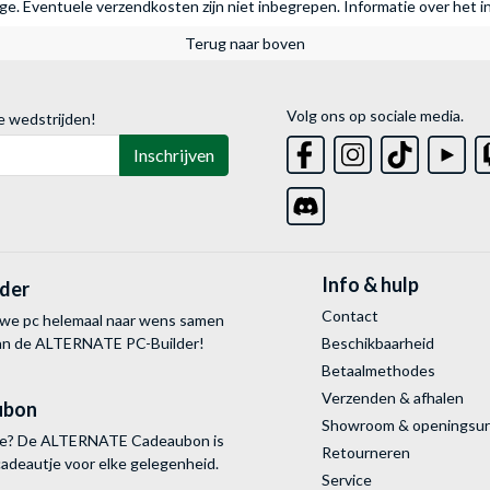
rage. Eventuele verzendkosten zijn niet inbegrepen.
Informatie over het i
Terug naar boven
Volg ons op sociale media.
e wedstrijden!
Inschrijven
Info & hulp
lder
Contact
uwe pc helemaal naar wens samen
van de ALTERNATE
PC-Builder!
Beschikbaarheid
Betaalmethodes
Verzenden & afhalen
ubon
Showroom & openingsu
tie? De ALTERNATE Cadeaubon is
Retourneren
cadeautje voor elke gelegenheid.
Service