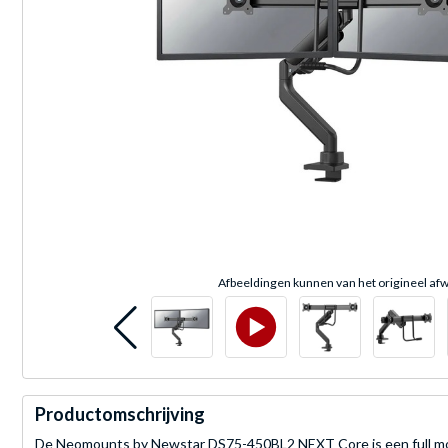
Afbeeldingen kunnen van het origineel afw
Productomschrijving
De Neomounts by Newstar DS75-450BL2 NEXT Core is een full motio