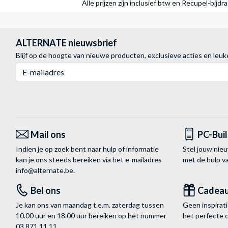
Alle prijzen zijn inclusief btw en Recupel-bijd
ALTERNATE nieuwsbrief
Blijf op de hoogte van nieuwe producten, exclusieve acties en leuk
E-mailadres
Mail ons
PC-Bui
Indien je op zoek bent naar hulp of informatie
Stel jouw nie
kan je ons steeds bereiken via het
e-mailadres
met de hulp 
info@alternate.be
.
Bel ons
Cadea
Je kan ons van maandag t.e.m. zaterdag tussen
Geen inspira
10.00 uur en 18.00 uur bereiken op het nummer
het perfecte 
03 871 11 11
.