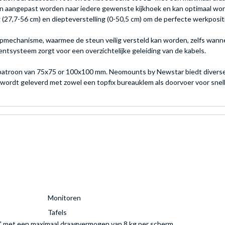
eun aangepast worden naar iedere gewenste kijkhoek en kan optimaal wo
27,7-56 cm) en diepteverstelling (0-50,5 cm) om de perfecte werkposit
echanisme, waarmee de steun veilig versteld kan worden, zelfs wanneer
systeem zorgt voor een overzichtelijke geleiding van de kabels.
atroon van 75x75 or 100x100 mm. Neomounts by Newstar biedt diverse
ordt geleverd met zowel een topfix bureauklem als doorvoer voor snelle
Monitoren
Tafels
2" met een maximaal draagvermogen van 8 kg per scherm.