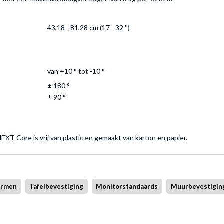
43,18 - 81,28 cm (17 - 32 '')
van +10 ° tot -10 °
± 180 °
± 90 °
XT Core is vrij van plastic en gemaakt van karton en papier.
ermen
Tafelbevestiging
Monitorstandaards
Muurbevestigin