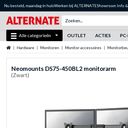
Nu besteld, maandag in huis
Werken bij ALTERNATE
Showroom
Info &
Alle categorieën
OUTLET
ACTIES
PC-
Startpagina
Hardware
Monitoren
Monitor accessoires
Monitorbeu
Neomounts
DS75-450BL2 monitorarm
(Zwart)