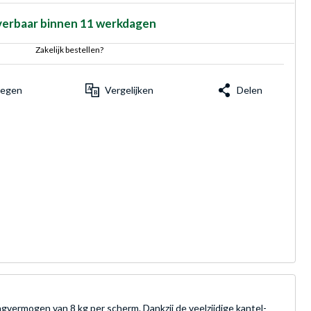
verbaar binnen 11 werkdagen
Zakelijk bestellen?
voegen
Vergelijken
Delen
ermogen van 8 kg per scherm. Dankzij de veelzijdige kantel-