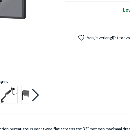
Le
Aan je verlanglijst toe
ijken.
n bureausteun voor twee flat screens tot 32" met een maximaal draagv