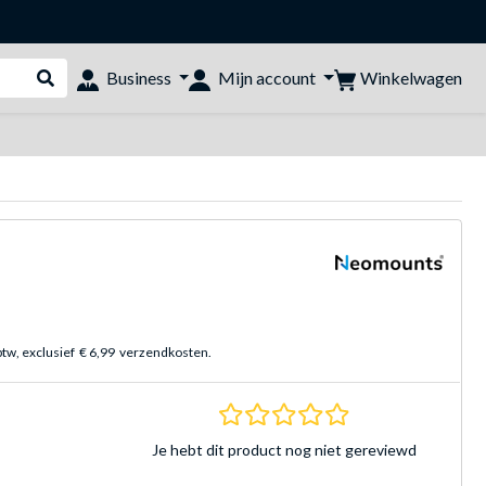
Winkelwagen
Business
Mijn account
Webshop doorzoeken
btw, exclusief
€ 6,99
verzendkosten.
0.0 sterren Gebasee
Je hebt dit product nog niet gereviewd