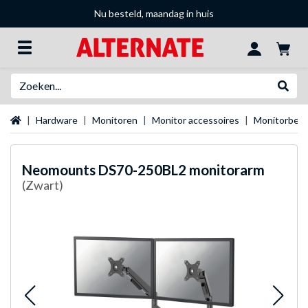
Nu besteld, maandag in huis
Zoeken
Websh
Startpagina
Hardware
Monitoren
Monitor accessoires
Monitorbeug
Neomounts
DS70-250BL2 monitorarm
(Zwart)