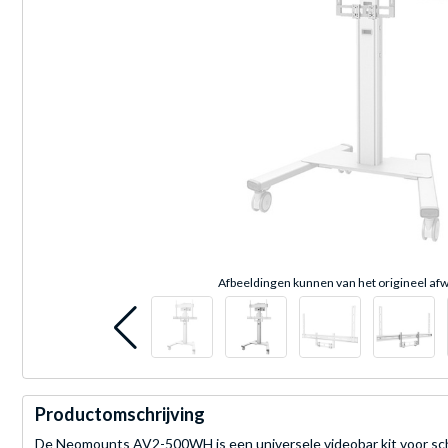
Afbeeldingen kunnen van het origineel afw
Productomschrijving
De Neomounts AV2-500WH is een universele videobar kit voor sch