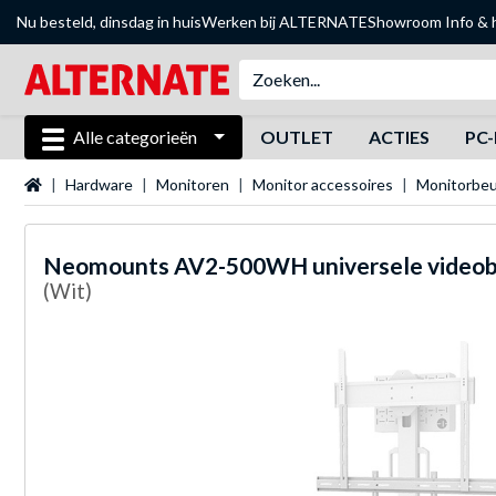
Nu besteld, dinsdag in huis
Werken bij ALTERNATE
Showroom
Info & 
Alle categorieën
OUTLET
ACTIES
PC-
Startpagina
Hardware
Monitoren
Monitor accessoires
Monitorbeu
Neomounts
AV2-500WH universele videoba
(Wit)