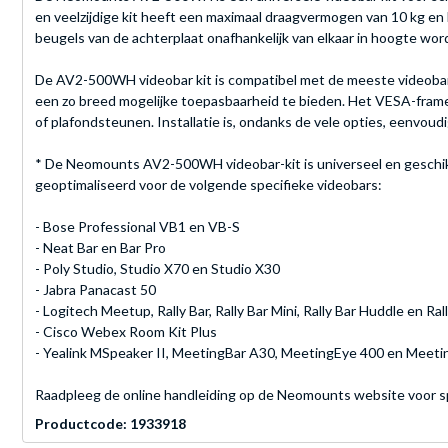
en veelzijdige kit heeft een maximaal draagvermogen van 10 kg e
beugels van de achterplaat onafhankelijk van elkaar in hoogte wor
De AV2-500WH videobar kit is compatibel met de meeste videobars
een zo breed mogelijke toepasbaarheid te bieden. Het VESA-frame
of plafondsteunen. Installatie is, ondanks de vele opties, eenvoudi
* De Neomounts AV2-500WH videobar-kit is universeel en geschikt
geoptimaliseerd voor de volgende specifieke videobars:
- Bose Professional VB1 en VB-S
- Neat Bar en Bar Pro
- Poly Studio, Studio X70 en Studio X30
- Jabra Panacast 50
- Logitech Meetup, Rally Bar, Rally Bar Mini, Rally Bar Huddle en Ral
- Cisco Webex Room Kit Plus
- Yealink MSpeaker II, MeetingBar A30, MeetingEye 400 en Meet
Raadpleeg de online handleiding op de Neomounts website voor sp
Productcode: 1933918