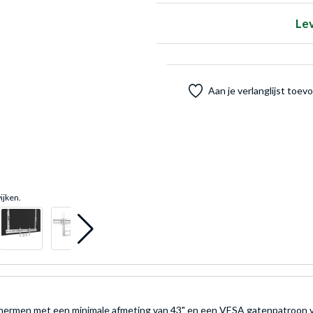
Le
Aan je verlanglijst toe
ijken.
ermen met een minimale afmeting van 43" en een VESA gatenpatroon va