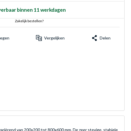
verbaar binnen 11 werkdagen
Zakelijk bestellen?
voegen
Vergelijken
Delen
riërend van 200x200 tot 800x600 mm. De zeer stevige, stabiele