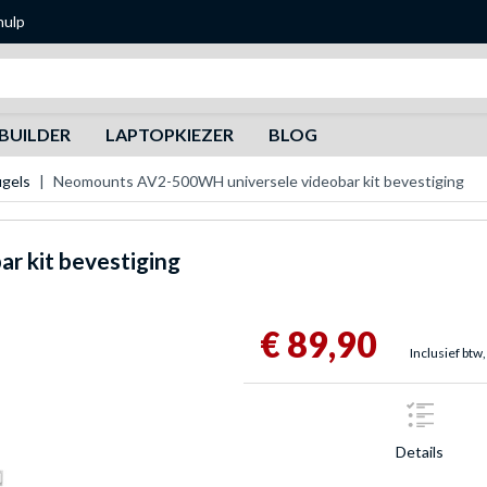
hulp
Zoeken
BUILDER
LAPTOPKIEZER
BLOG
gels
Neomounts AV2-500WH universele videobar kit bevestiging
r kit bevestiging
€ 89,90
Inclusief btw,
Details