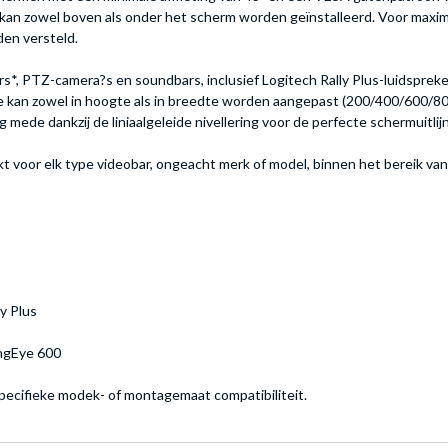
n kan zowel boven als onder het scherm worden geïnstalleerd. Voor maxi
den versteld.
*, PTZ-camera?s en soundbars, inclusief Logitech Rally Plus-luidspre
 kan zowel in hoogte als in breedte worden aangepast (200/400/600/800)
g mede dankzij de liniaalgeleide nivellering voor de perfecte schermuitlij
 voor elk type videobar, ongeacht merk of model, binnen het bereik va
ly Plus
ingEye 600
ecifieke modek- of montagemaat compatibiliteit.