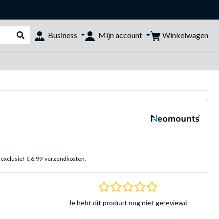
Winkelwagen
Business
Mijn account
Webshop doorzoeken
 exclusief
€ 6,99
verzendkosten.
0.0 sterren Gebasee
Je hebt dit product nog niet gereviewd