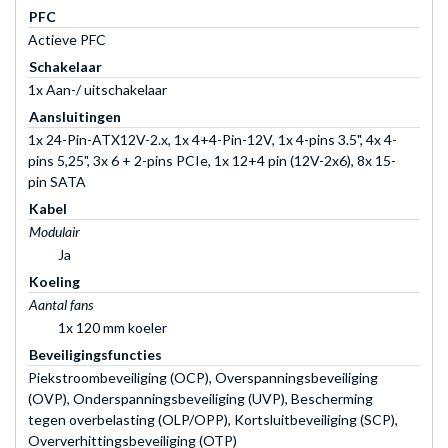
PFC
Actieve PFC
Schakelaar
1x Aan-/ uitschakelaar
Aansluitingen
1x 24-Pin-ATX12V-2.x, 1x 4+4-Pin-12V, 1x 4-pins 3.5", 4x 4-
pins 5,25", 3x 6 + 2-pins PCIe, 1x 12+4 pin (12V-2x6), 8x 15-
pin SATA
Kabel
Modulair
Ja
Koeling
Aantal fans
1x 120 mm koeler
Beveiligingsfuncties
Piekstroombeveiliging (OCP), Overspanningsbeveiliging
(OVP), Onderspanningsbeveiliging (UVP), Bescherming
tegen overbelasting (OLP/OPP), Kortsluitbeveiliging (SCP),
Oververhittingsbeveiliging (OTP)