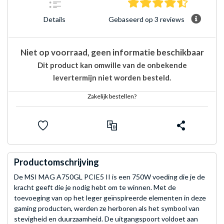
4.7 sterre
Gebaseerd op 3 reviews
Details
Niet op voorraad, geen informatie beschikbaar
Dit product kan omwille van de onbekende
levertermijn niet worden besteld.
Zakelijk bestellen?
Productomschrijving
De MSI MAG A750GL PCIE5 II is een 750W voeding die je de
kracht geeft die je nodig hebt om te winnen. Met de
toevoeging van op het leger geïnspireerde elementen in deze
gaming producten, werden ze herboren als het symbool van
stevigheid en duurzaamheid. De uitgangspoort voldoet aan