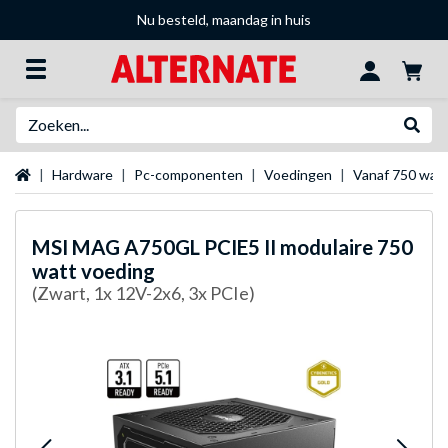
Nu besteld, maandag in huis
Zoeken
Websh
Startpagina
Hardware
Pc-componenten
Voedingen
Vanaf 750 wat
MSI
MAG A750GL PCIE5 II modulaire 750
watt voeding
(Zwart, 1x 12V-2x6, 3x PCIe)