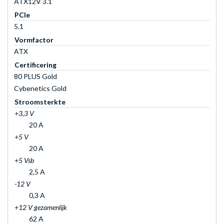
ATX12V 3.1
PCIe
5.1
Vormfactor
ATX
Certificering
80 PLUS Gold
Cybenetics Gold
Stroomsterkte
+3,3 V
20 A
+5 V
20 A
+5 Vsb
2,5 A
-12 V
0,3 A
+12 V gezamenlijk
62 A