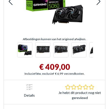
Afbeeldingen kunnen van het origineel afwijken.
€ 409,00
Inclusief btw, exclusief
€ 6,99
verzendkosten.
0.0 sterr
Je hebt dit product nog niet
Details
gereviewd