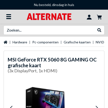
Nu besteld, dinsdag in huis
Zoeken
Websh
Startpagina
Hardware
Pc-componenten
Grafische kaarten
NVIDIA 
MSI
GeForce RTX 5060 8G GAMING OC
grafische kaart
(3x DisplayPort, 1x HDMI)