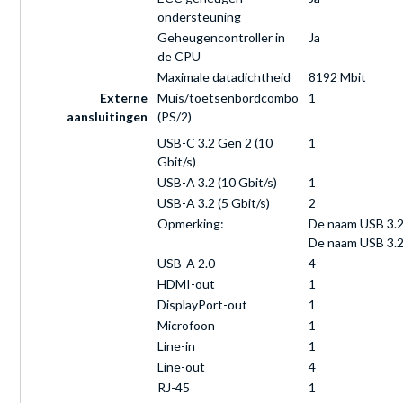
ondersteuning
Geheugencontroller in
Ja
de CPU
Maximale datadichtheid
8192 Mbit
Externe
Muis/toetsenbordcombo
1
aansluitingen
(PS/2)
USB-C 3.2 Gen 2 (10
1
Gbit/s)
USB-A 3.2 (10 Gbit/s)
1
USB-A 3.2 (5 Gbit/s)
2
Opmerking:
De naam USB 3.2 
De naam USB 3.2 
USB-A 2.0
4
HDMI-out
1
DisplayPort-out
1
Microfoon
1
Line-in
1
Line-out
4
RJ-45
1