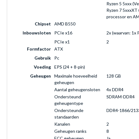
Ryzen 5 5xxx (Ve
Ryzen 7 5xxxXT 
processor en AM
Chipset
AMD B550
Inbouwsloten
PCIe x16
2x (waarvan: 1x 
PCIe x1
2
Formfactor
ATX
Gebruik
Pc
Voeding
EPS (24 + 8-pin)
Geheugen
Maximale hoeveelheid
128 GB
geheugen
Aantal geheugensloten
4x DDR4
Ondersteund
SDRAM-DDR4
geheugentype
Ondersteunde
DDR4-1866/2133/
standaarden
Kanalen
2
Geheugen ranks
8
ECC geheugen
Ja