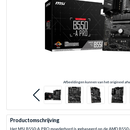
Afbeeldingen kunnen van het origineel afw
Productomschrijving
Het MSI B550-A PRO moederbord is gebaseerd op de AMD B550 ch