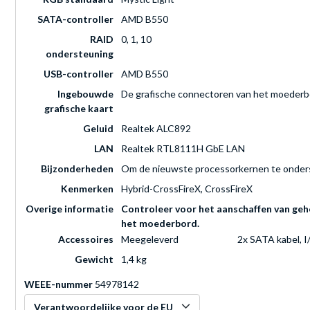
SATA-controller
AMD B550
RAID
0, 1, 10
ondersteuning
USB-controller
AMD B550
Ingebouwde
De grafische connectoren van het moederbo
grafische kaart
Geluid
Realtek ALC892
LAN
Realtek RTL8111H GbE LAN
Bijzonderheden
Om de nieuwste processorkernen te onders
Kenmerken
Hybrid-CrossFireX, CrossFireX
Overige informatie
Controleer voor het aanschaffen van gehe
het moederbord.
Accessoires
Meegeleverd
2x SATA kabel, I
Gewicht
1,4 kg
WEEE-nummer
54978142
Verantwoordelijke voor de EU