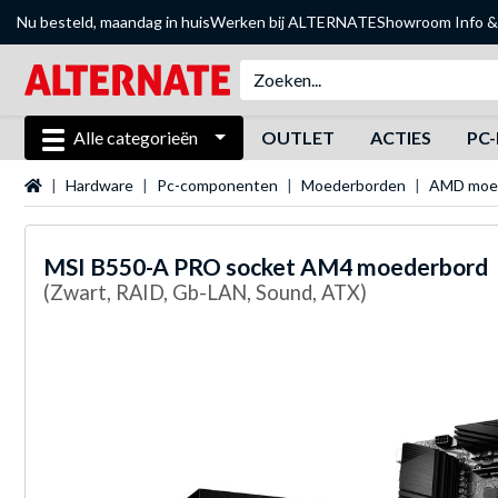
Nu besteld, maandag in huis
Werken bij ALTERNATE
Showroom
Info &
Alle categorieën
OUTLET
ACTIES
PC-
Startpagina
Hardware
Pc-componenten
Moederborden
AMD moe
MSI
B550-A PRO socket AM4 moederbord
(Zwart, RAID, Gb-LAN, Sound, ATX)