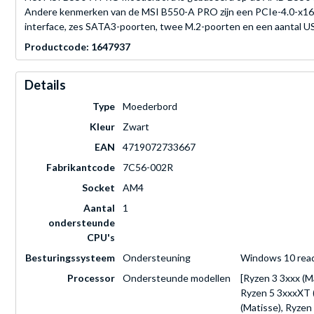
Andere kenmerken van de MSI B550-A PRO zijn een PCIe-4.0-x16 s
interface, zes SATA3-poorten, twee M.2-poorten en een aantal US
Productcode: 1647937
Details
Type
Moederbord
Kleur
Zwart
EAN
4719072733667
Fabrikantcode
7C56-002R
Socket
AM4
Aantal
1
ondersteunde
CPU's
Besturingssysteem
Ondersteuning
Windows 10 rea
Processor
Ondersteunde modellen
[Ryzen 3 3xxx (M
Ryzen 5 3xxxXT (
(Matisse), Ryzen