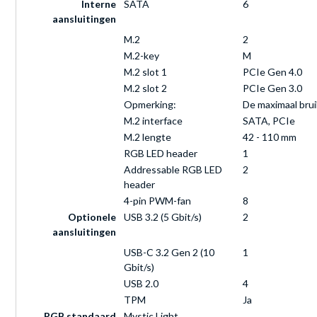
Interne
SATA
6
aansluitingen
M.2
2
M.2-key
M
M.2 slot 1
PCIe Gen 4.0
M.2 slot 2
PCIe Gen 3.0
Opmerking:
De maximaal brui
M.2 interface
SATA, PCIe
M.2 lengte
42 - 110 mm
RGB LED header
1
Addressable RGB LED
2
header
4-pin PWM-fan
8
Optionele
USB 3.2 (5 Gbit/s)
2
aansluitingen
USB-C 3.2 Gen 2 (10
1
Gbit/s)
USB 2.0
4
TPM
Ja
RGB standaard
Mystic Light