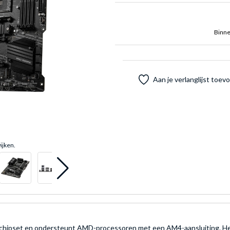
Binne
Aan je verlanglijst toe
ijken.
ipset en ondersteunt AMD-processoren met een AM4-aansluiting. Het