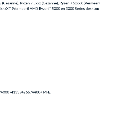
G (Cezanne), Ryzen 7 5xxx (Cezanne), Ryzen 7 5xxxX (Vermeer),
9 5xxxXT (Vermeer)] AMD Ryzen™ 5000 en 3000 Series desktop
 /4000 /4133 /4266 /4400+ MHz