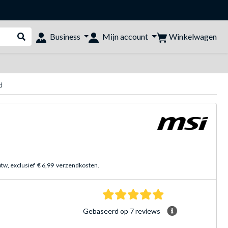
Winkelwagen
Business
Mijn account
Webshop doorzoeken
d
btw, exclusief
€ 6,99
verzendkosten.
4.9 sterren Gebasee
Gebaseerd op 7 reviews