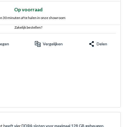
Op voorraad
n 30 minuten af te halen in onze showroom
Zakelijk bestellen?
voegen
Vergelijken
Delen
 heeft vier DDR4-sloten voor maximaal 128 GB geheugen.