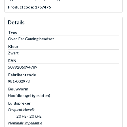
Productcode: 1757476
Details
Type
Over-Ear Gaming headset
Kleur
Zwart
EAN
5099206094789
Fabrikantcode
981-000978
Bouwvorm
Hoofdbeugel (gesloten)
Luidspreker
Frequentiebereik
20 Hz - 20 kHz
Nominale impedantie