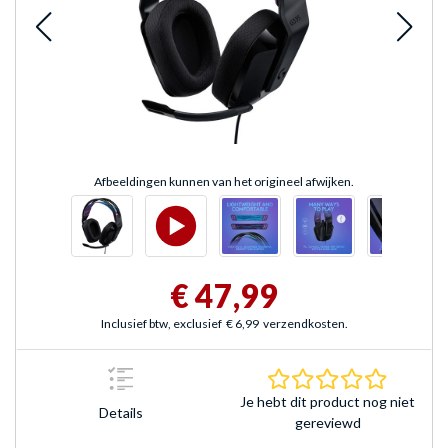
Afbeeldingen kunnen van het origineel afwijken.
€ 47,99
Inclusief btw, exclusief
€ 6,99
verzendkosten.
0.0 sterr
Je hebt dit product nog niet
Details
gereviewd