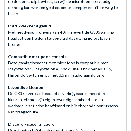
op de oorschelp bevindt, terwijl de microfoon eenvoudig
omhoog kan worden geklapt om te dempen en uit de weg te
halen
Indrukwekkend geluid
Met neodymium-drivers van 40 mm levert de G335 gaming
headset een helder stereogeluid dat uw game tot leven
brengt
Compatible met pc en console
Deze gaming headset met microfoon is compatible met
PlayStation 5, PlayStation 4, Xbox One, Xbox Series X | S,
Nintendo Switch en pc met 3,5 mm audio-aansluiting
Levendige kleuren
De G335 over-ear-headset is verkrijgbaar in meerdere
kleuren, elk met zijn eigen levendige, omkeerbare en
wasbare, elastische hoofdband en bijbehorende oorkussens
van traagschuim
Discord - gecertificeerd
Deze Logitech G-headset met snoer is Discord-