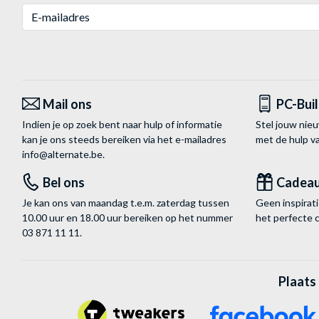
E-mailadres
Mail ons
PC-Bui
Indien je op zoek bent naar hulp of informatie
Stel jouw nie
kan je ons steeds bereiken via het
e-mailadres
met de hulp 
info@alternate.be
.
Bel ons
Cadea
Je kan ons van maandag t.e.m. zaterdag tussen
Geen inspira
10.00 uur en 18.00 uur bereiken op het nummer
het perfecte 
03 871 11 11
.
Plaats