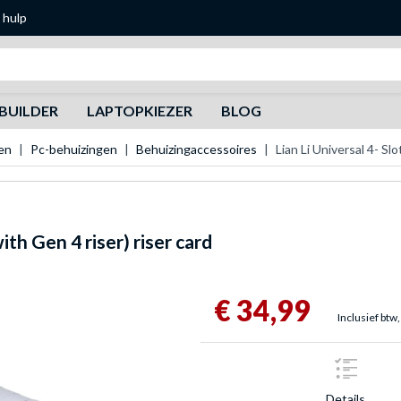
 hulp
Zoeken
BUILDER
LAPTOPKIEZER
BLOG
en
Pc-behuizingen
Behuizingaccessoires
Lian Li Universal 4- Slo
ith Gen 4 riser) riser card
€ 34,99
Inclusief btw,
Details