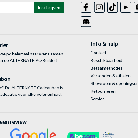
Inschrijven
Info & hulp
lder
Contact
uwe pc helemaal naar wens samen
van de ALTERNATE
PC-Builder!
Beschikbaarheid
Betaalmethodes
Verzenden & afhalen
ubon
Showroom & openingsu
tie? De ALTERNATE Cadeaubon is
Retourneren
cadeautje voor elke gelegenheid.
Service
 een review