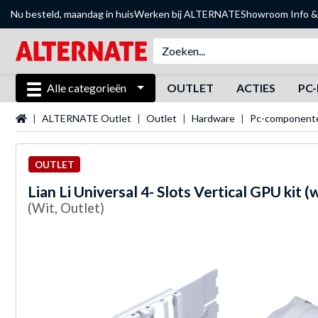
Nu besteld, maandag in huis
Werken bij ALTERNATE
Showroom
Info &
Alle categorieën
OUTLET
ACTIES
PC-
Startpagina
ALTERNATE Outlet
Outlet
Hardware
Pc-component
OUTLET
Lian Li
Universal 4- Slots Vertical GPU kit (w
(Wit, Outlet)