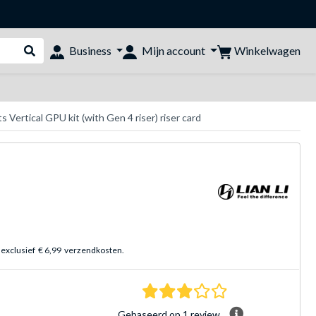
Winkelwagen
Business
Mijn account
Webshop doorzoeken
ts Vertical GPU kit (with Gen 4 riser) riser card
 exclusief
€ 6,99
verzendkosten.
3.0 sterren Gebasee
Gebaseerd op 1 review