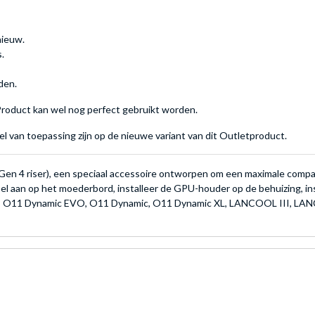
nieuw.
.
den.
 Product kan wel nog perfect gebruikt worden.
wel van toepassing zijn op de nieuwe variant van dit Outletproduct.
h Gen 4 riser), een speciaal accessoire ontworpen om een maximale compati
bel aan op het moederbord, installeer de GPU-houder op de behuizing, ins
 XL, O11 Dynamic EVO, O11 Dynamic, O11 Dynamic XL, LANCOOL III, L