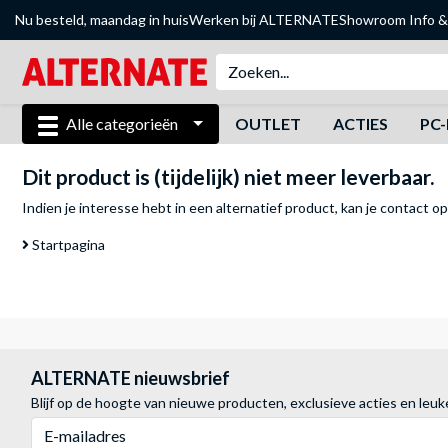
Nu besteld, maandag in huis
Werken bij ALTERNATE
Showroom
Info &
Alle categorieën
OUTLET
ACTIES
PC-
Dit product is (tijdelijk) niet meer leverbaar.
Indien je interesse hebt in een alternatief product, kan je
contact o
Startpagina
ALTERNATE nieuwsbrief
Blijf op de hoogte van nieuwe producten, exclusieve acties en leuk
E-mailadres