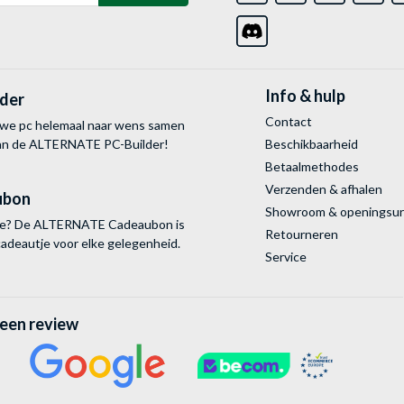
Info & hulp
lder
Contact
uwe pc helemaal naar wens samen
van de ALTERNATE
PC-Builder!
Beschikbaarheid
Betaalmethodes
Verzenden & afhalen
ubon
Showroom & openingsu
tie? De ALTERNATE Cadeaubon is
Retourneren
cadeautje voor elke gelegenheid.
Service
 een review