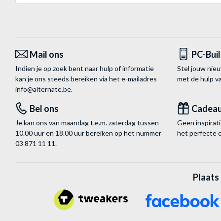
Mail ons
PC-Bui
Indien je op zoek bent naar hulp of informatie
Stel jouw nie
kan je ons steeds bereiken via het
e-mailadres
met de hulp 
info@alternate.be
.
Bel ons
Cadea
Je kan ons van maandag t.e.m. zaterdag tussen
Geen inspira
10.00 uur en 18.00 uur bereiken op het nummer
het perfecte 
03 871 11 11
.
Plaats