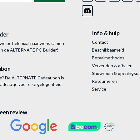
Info & hulp
lder
Contact
uwe pc helemaal naar wens samen
van de ALTERNATE
PC-Builder!
Beschikbaarheid
Betaalmethodes
Verzenden & afhalen
ubon
Showroom & openingsu
tie? De ALTERNATE Cadeaubon is
Retourneren
cadeautje voor elke gelegenheid.
Service
 een review