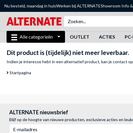
Nu besteld, maandag in huis
Werken bij ALTERNATE
Showroom
Info &
Alle categorieën
OUTLET
ACTIES
PC-
Dit product is (tijdelijk) niet meer leverbaar.
Indien je interesse hebt in een alternatief product, kan je
contact o
Startpagina
ALTERNATE nieuwsbrief
Blijf op de hoogte van nieuwe producten, exclusieve acties en leuk
E-mailadres