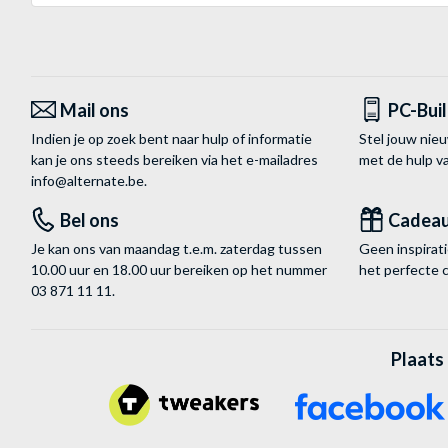
Mail ons
PC-Bui
Indien je op zoek bent naar hulp of informatie
Stel jouw nie
kan je ons steeds bereiken via het
e-mailadres
met de hulp 
info@alternate.be
.
Bel ons
Cadea
Je kan ons van maandag t.e.m. zaterdag tussen
Geen inspira
10.00 uur en 18.00 uur bereiken op het nummer
het perfecte 
03 871 11 11
.
Plaats