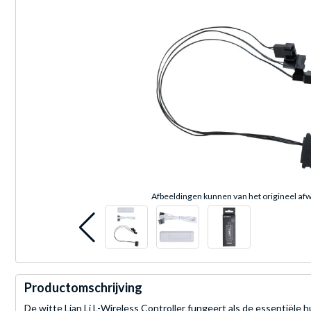
Afbeeldingen kunnen van het origineel afw
Productomschrijving
De witte Lian Li L-Wireless Controller fungeert als de essentiële