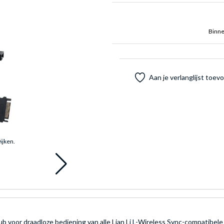
Binne
Aan je verlanglijst toe
ijken.
 hub voor draadloze bediening van alle Lian Li L-Wireless Sync-compatib