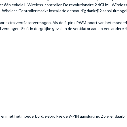
t één enkele L-Wireless-controller. De revolutionaire 2.4GHz L-Wireless 
ireless Controller maakt installatie eenvoudig dankzij 2 aansluitmogeli
r extra ventilatorvermogen. Als de 4-pins PWM-poort van het moederb
iel vermogen. Sluit in dergelijke gevallen de ventilator aan op een and
ren met het moederbord, gebruik je de 9-PIN aansluiting. Zorg er daarbi