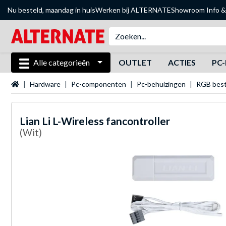
Nu besteld, maandag in huis
Werken bij ALTERNATE
Showroom
Info &
Alle categorieën
OUTLET
ACTIES
PC-
Startpagina
Hardware
Pc-componenten
Pc-behuizingen
RGB best
Lian Li
L-Wireless fancontroller
(Wit)