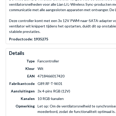
ventilatorsnelheden voor alle Lian Li L-Wireless Sync-producten me
communicatie met alle aangesloten apparaten met ontvanger. De L-W
Deze controller komt met een 3x 12V PWM-naar-SATA-adapter voo
ventilator wit knippert tijdens het opstarten, duidt dit op onstab
stabiele prestaties.
Productcode: 1935275
Details
Type
Fancontroller
Kleur
Wit
EAN
4718466017420
Fabrikantcode
G89.RF-T-W.01
Aansluitingen
3x 4-pins RGB (12V)
Kanalen
10 RGB-kanalen
Opmerking
Let op: Om de ventilatorsnelheid te synchronise
moederbord, zodat de functionaliteit optimaal is.