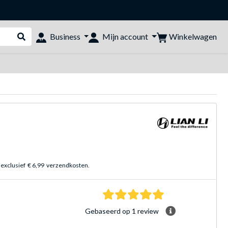
Winkelwagen
Business
Mijn account
Webshop doorzoeken
 exclusief
€ 6,99
verzendkosten.
5.0 sterren Gebasee
Gebaseerd op 1 review