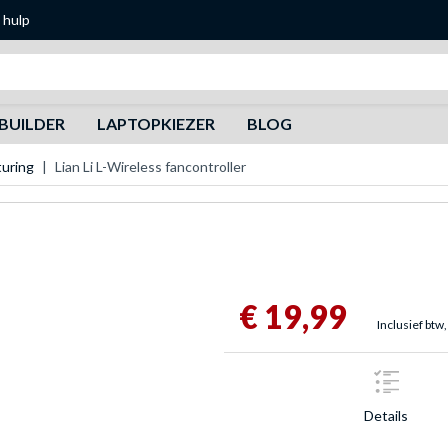
 hulp
Zoeken
BUILDER
LAPTOPKIEZER
BLOG
uring
Lian Li L-Wireless fancontroller
€ 19,99
Inclusief btw,
Details