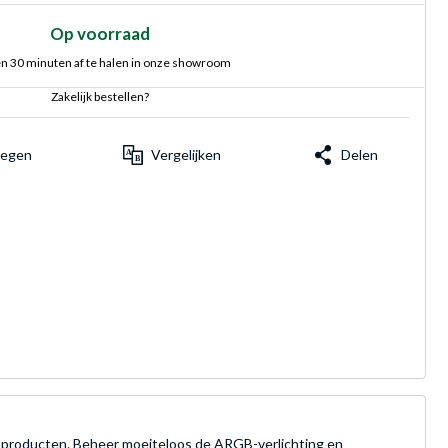
Op voorraad
n 30 minuten af te halen in onze showroom
Zakelijk bestellen?
voegen
Vergelijken
Delen
ele producten. Beheer moeiteloos de ARGB-verlichting en