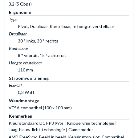
3.2 (5 Gbps)
Ergonomie
Type
Pivot, Draaibaar, Kantelbaar, In hoogte verstelbaar
Draaibaar
30 ° links, 30 ° rechts
Kantelbaar
8 ° vooruit, 15 ° achteruit
Hoogte verstelbaar
110 mm
Stroomvoorziening
Eco-Off
0,3 Watt
Wandmontage
VESA compatibel (100 x 100 mm)
Kenmerken
Kleurstandaard DCI-P3 99% | Knippervrije technologie |
Laag-blauw-licht-technologie | Game modus
AMD FreeSync, Beeld in beeld, Kensington-slot, Compatibel