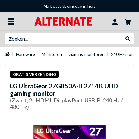
Nu besteld, dinsdag in huis
Zoeken
Websh
Startpagina
Hardware
Monitoren
Gaming monitoren
240 Hz monit
GRATIS VERZENDING
LG
UltraGear 27G850A-B 27" 4K UHD
gaming monitor
(Zwart, 2x HDMI, DisplayPort, USB-B, 240 Hz /
480 Hz)