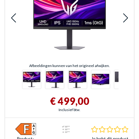
Afbeeldingen kunnen van het origineel afwijken.
€ 499,00
Inclusief btw.
0.0 s
Je hebt dit product
Product­