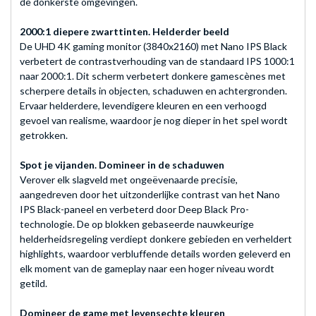
de donkerste omgevingen.
2000:1 diepere zwarttinten. Helderder beeld
De UHD 4K gaming monitor (3840x2160) met Nano IPS Black
verbetert de contrastverhouding van de standaard IPS 1000:1
naar 2000:1. Dit scherm verbetert donkere gamescènes met
scherpere details in objecten, schaduwen en achtergronden.
Ervaar helderdere, levendigere kleuren en een verhoogd
gevoel van realisme, waardoor je nog dieper in het spel wordt
getrokken.
Spot je vijanden. Domineer in de schaduwen
Verover elk slagveld met ongeëvenaarde precisie,
aangedreven door het uitzonderlijke contrast van het Nano
IPS Black-paneel en verbeterd door Deep Black Pro-
technologie. De op blokken gebaseerde nauwkeurige
helderheidsregeling verdiept donkere gebieden en verheldert
highlights, waardoor verbluffende details worden geleverd en
elk moment van de gameplay naar een hoger niveau wordt
getild.
Domineer de game met levensechte kleuren