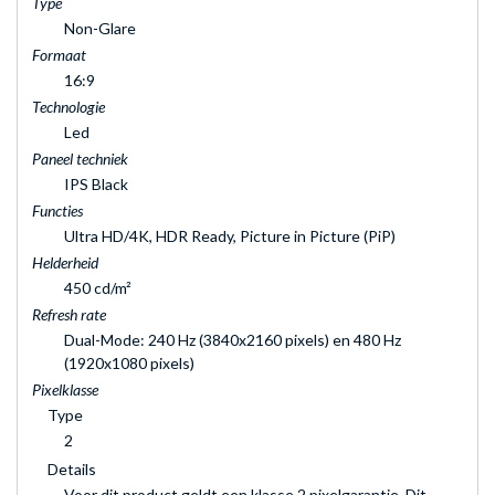
Type
Non-Glare
Formaat
16:9
Technologie
Led
Paneel techniek
IPS Black
Functies
Ultra HD/4K, HDR Ready, Picture in Picture (PiP)
Helderheid
450 cd/m²
Refresh rate
Dual-Mode: 240 Hz (3840x2160 pixels) en 480 Hz
(1920x1080 pixels)
Pixelklasse
Type
2
Details
Voor dit product geldt een klasse 2 pixelgarantie. Dit