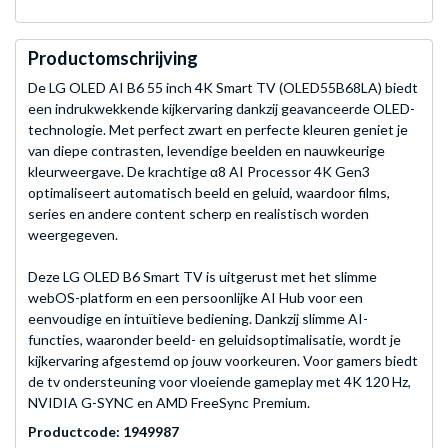
Productomschrijving
De LG OLED AI B6 55 inch 4K Smart TV (OLED55B68LA) biedt
een indrukwekkende kijkervaring dankzij geavanceerde OLED-
technologie. Met perfect zwart en perfecte kleuren geniet je
van diepe contrasten, levendige beelden en nauwkeurige
kleurweergave. De krachtige α8 AI Processor 4K Gen3
optimaliseert automatisch beeld en geluid, waardoor films,
series en andere content scherp en realistisch worden
weergegeven.
Deze LG OLED B6 Smart TV is uitgerust met het slimme
webOS-platform en een persoonlijke AI Hub voor een
eenvoudige en intuïtieve bediening. Dankzij slimme AI-
functies, waaronder beeld- en geluidsoptimalisatie, wordt je
kijkervaring afgestemd op jouw voorkeuren. Voor gamers biedt
de tv ondersteuning voor vloeiende gameplay met 4K 120 Hz,
NVIDIA G-SYNC en AMD FreeSync Premium.
Productcode: 1949987