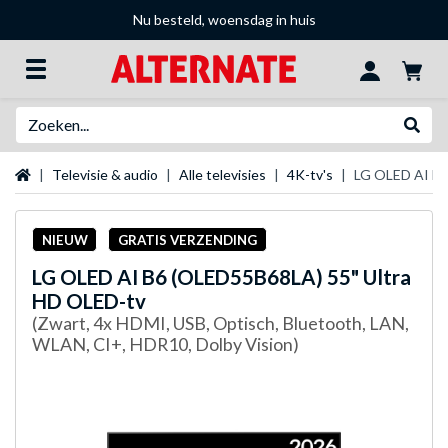
Nu besteld, woensdag in huis
Zoeken
Websh
Startpagina
Televisie & audio
Alle televisies
4K-tv's
LG OLED AI B6
NIEUW
GRATIS VERZENDING
LG
OLED AI B6 (OLED55B68LA) 55" Ultra
HD OLED-tv
(Zwart, 4x HDMI, USB, Optisch, Bluetooth, LAN,
WLAN, CI+, HDR10, Dolby Vision)