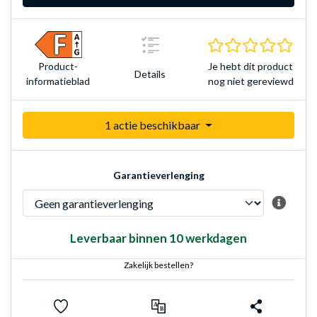
0.0 s
Je hebt dit product
Product­
Details
nog niet gereviewd
informatieblad
1 actie beschikbaar
Garantieverlenging
Leverbaar binnen 10 werkdagen
Zakelijk bestellen?