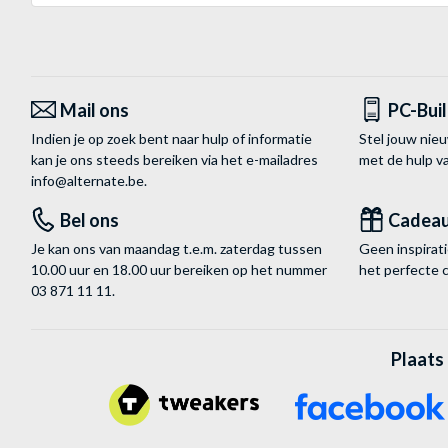
Mail ons
PC-Bui
Indien je op zoek bent naar hulp of informatie
Stel jouw nie
kan je ons steeds bereiken via het
e-mailadres
met de hulp 
info@alternate.be
.
Bel ons
Cadea
Je kan ons van maandag t.e.m. zaterdag tussen
Geen inspira
10.00 uur en 18.00 uur bereiken op het nummer
het perfecte 
03 871 11 11
.
Plaats