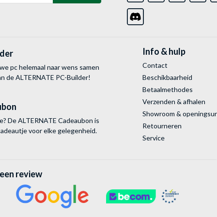
Info & hulp
lder
Contact
uwe pc helemaal naar wens samen
van de ALTERNATE
PC-Builder!
Beschikbaarheid
Betaalmethodes
Verzenden & afhalen
ubon
Showroom & openingsu
tie? De ALTERNATE Cadeaubon is
Retourneren
cadeautje voor elke gelegenheid.
Service
 een review