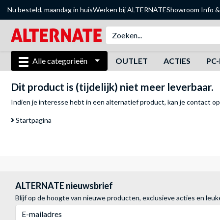
Nu besteld, maandag in huis
Werken bij ALTERNATE
Showroom
Info &
Alle categorieën
OUTLET
ACTIES
PC-
Dit product is (tijdelijk) niet meer leverbaar.
Indien je interesse hebt in een alternatief product, kan je
contact o
Startpagina
ALTERNATE nieuwsbrief
Blijf op de hoogte van nieuwe producten, exclusieve acties en leuk
E-mailadres