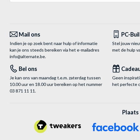
Mail ons
PC-Bui
Indien je op zoek bent naar hulp of informatie
Stel jouw nie
kan je ons steeds bereiken via het
e-mailadres
met de hulp 
info@alternate.be
.
Bel ons
Cadea
Je kan ons van maandag t.e.m. zaterdag tussen
Geen inspira
10.00 uur en 18.00 uur bereiken op het nummer
het perfecte 
03 871 11 11
.
Plaats