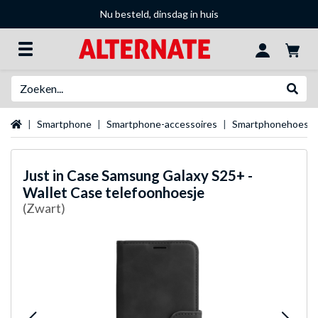
Nu besteld, dinsdag in huis
Zoeken
Websh
Startpagina
Smartphone
Smartphone-accessoires
Smartphonehoesje
Just in Case
Samsung Galaxy S25+ -
Wallet Case telefoonhoesje
(Zwart)