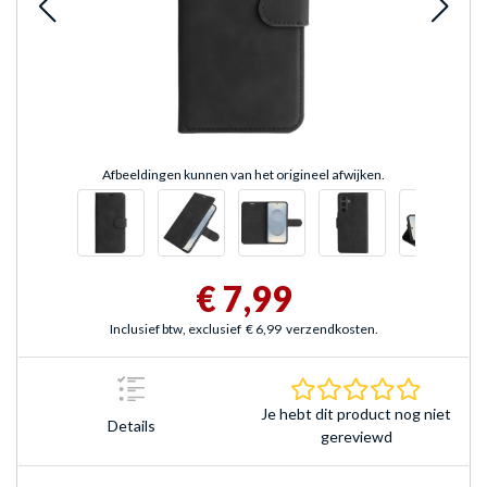
Afbeeldingen kunnen van het origineel afwijken.
€ 7,99
Inclusief btw, exclusief
€ 6,99
verzendkosten.
0.0 sterr
Je hebt dit product nog niet
Details
gereviewd