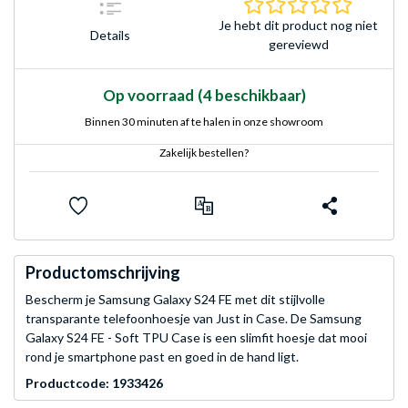
0.0 sterr
Je hebt dit product nog niet
Details
gereviewd
Op voorraad
(4 beschikbaar)
Binnen 30 minuten af te halen in onze showroom
Zakelijk bestellen?
Productomschrijving
Bescherm je Samsung Galaxy S24 FE met dit stijlvolle
transparante telefoonhoesje van Just in Case. De Samsung
Galaxy S24 FE - Soft TPU Case is een slimfit hoesje dat mooi
rond je smartphone past en goed in de hand ligt.
Productcode: 1933426