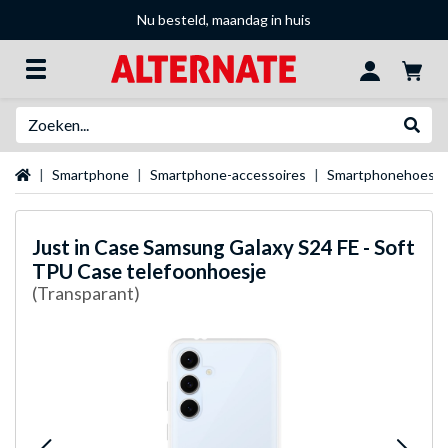
Nu besteld, maandag in huis
Zoeken
Websh
Startpagina
Smartphone
Smartphone-accessoires
Smartphonehoesje
Just in Case
Samsung Galaxy S24 FE - Soft
TPU Case telefoonhoesje
(Transparant)