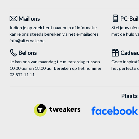
Mail ons
PC-Bui
Indien je op zoek bent naar hulp of informatie
Stel jouw nie
kan je ons steeds bereiken via het
e-mailadres
met de hulp 
info@alternate.be
.
Bel ons
Cadea
Je kan ons van maandag t.e.m. zaterdag tussen
Geen inspira
10.00 uur en 18.00 uur bereiken op het nummer
het perfecte 
03 871 11 11
.
Plaats