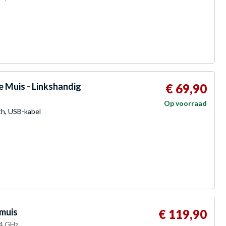
e Muis - Linkshandig
€ 69,90
Op voorraad
th, USB-kabel
 muis
€ 119,90
.4 GHz