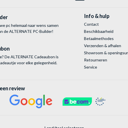
Info & hulp
lder
Contact
uwe pc helemaal naar wens samen
van de ALTERNATE
PC-Builder!
Beschikbaarheid
Betaalmethodes
Verzenden & afhalen
ubon
Showroom & openingsu
tie? De ALTERNATE Cadeaubon is
Retourneren
cadeautje voor elke gelegenheid.
Service
 een review
Land/taal selecteren