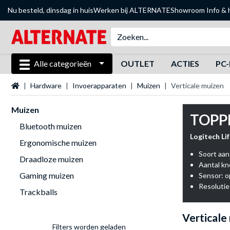
Nu besteld, dinsdag in huis
Werken bij ALTERNATE
Showroom
Info & 
Alle categorieën
OUTLET
ACTIES
PC-
Startpagina
Hardware
Invoerapparaten
Muizen
Verticale muizen
Muizen
TOPP
Bluetooth muizen
Logitech Li
Ergonomische muizen
Soort aan
Draadloze muizen
Aantal k
Gaming muizen
Sensor: o
Resolutie
Trackballs
Verticale
Filters worden geladen