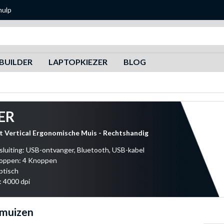
hulp
Zoeken
BUILDER
LAPTOPKIEZER
BLOG
ER
ft Vertical Ergonomische Muis - Rechtshandig
sluiting: USB-ontvanger, Bluetooth, USB-kabel
noppen: 4 Knoppen
ptisch
: 4000 dpi
 muizen