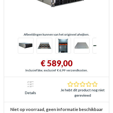
Afbeeldingen kunnen van het origineel afwijken.
€ 589,00
Inclusief btw, exclusief
€ 6,99
verzendkosten.
0.0 sterr
Je hebt dit product nog niet
Details
gereviewd
Niet op voorraad, geen informatie beschikbaar