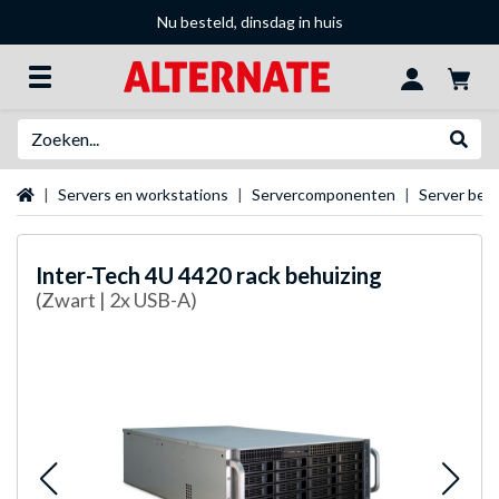
Nu besteld, dinsdag in huis
Zoeken
Websh
Startpagina
Servers en workstations
Servercomponenten
Server beh
Inter-Tech
4U 4420 rack behuizing
(Zwart | 2x USB-A)