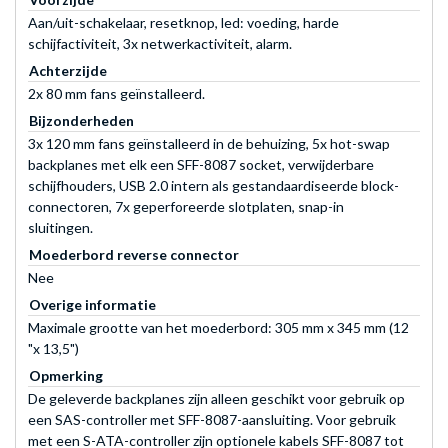
Aan/uit-schakelaar, resetknop, led: voeding, harde
schijfactiviteit, 3x netwerkactiviteit, alarm.
Achterzijde
2x 80 mm fans geïnstalleerd.
Bijzonderheden
3x 120 mm fans geïnstalleerd in de behuizing, 5x hot-swap
backplanes met elk een SFF-8087 socket, verwijderbare
schijfhouders, USB 2.0 intern als gestandaardiseerde block-
connectoren, 7x geperforeerde slotplaten, snap-in
sluitingen.
Moederbord reverse connector
Nee
Overige informatie
Maximale grootte van het moederbord: 305 mm x 345 mm (12
"x 13,5")
Opmerking
De geleverde backplanes zijn alleen geschikt voor gebruik op
een SAS-controller met SFF-8087-aansluiting. Voor gebruik
met een S-ATA-controller zijn optionele kabels SFF-8087 tot