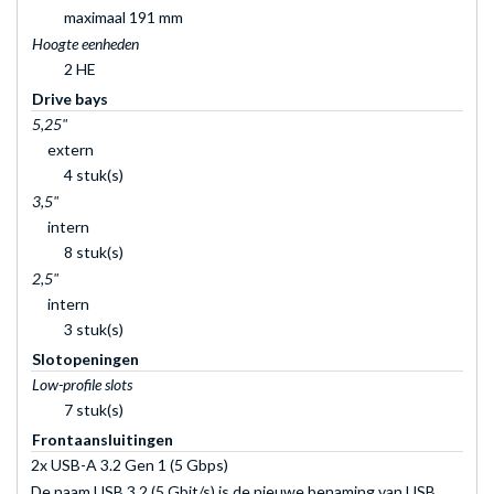
maximaal 191 mm
Hoogte eenheden
2 HE
Drive bays
5,25"
extern
4 stuk(s)
3,5"
intern
8 stuk(s)
2,5"
intern
3 stuk(s)
Slotopeningen
Low-profile slots
7 stuk(s)
Frontaansluitingen
2x USB-A 3.2 Gen 1 (5 Gbps)
De naam USB 3.2 (5 Gbit/s) is de nieuwe benaming van USB