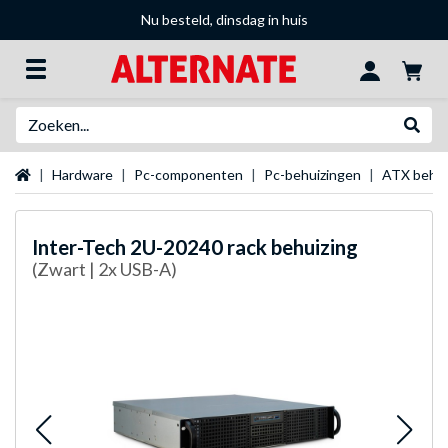
Nu besteld, dinsdag in huis
Zoeken
Websh
Startpagina
Hardware
Pc-componenten
Pc-behuizingen
ATX behui
Inter-Tech
2U-20240 rack behuizing
(Zwart | 2x USB-A)