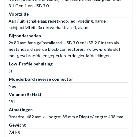
3.1 Gen 1 en USB 3.0.
Voorzijde
Aan / uit-schakelaar, resetknop, led: voeding, harde
schijfactiviteit, 3x netwerkactiviteit, alarm.
Bijzonderheden
2x 80 mm fans geïnstalleerd, USB 3.0 en USB 2.0 intern als
gestandaardiseerde block-connectoren, 7x low-profile slot
met geschroefde en geperforeerde gleufafdekkingen.
Low-Profile behuizing
Ja
Moederbord reverse connector
Nee
Volume (BxHxL)
19 l
Afmetingen
Breedte: 482 mm x Hoogte: 89 mm x Diepte/lengte: 438 mm
Gewicht
7,4 kg