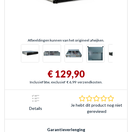
Afbeeldingen kunnen van het origineel afwijken.
€ 129,90
Inclusief btw, exclusief
€ 6,99
verzendkosten.
0.0 sterr
Je hebt dit product nog niet
Details
gereviewd
Garantieverlenging