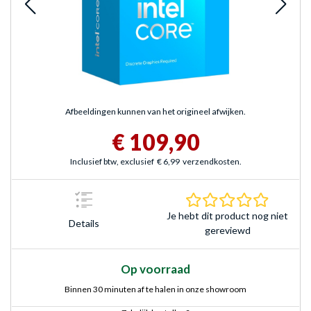
Afbeeldingen kunnen van het origineel afwijken.
€ 109,90
Inclusief btw, exclusief
€ 6,99
verzendkosten.
0.0 sterr
Je hebt dit product nog niet
Details
gereviewd
Op voorraad
Binnen 30 minuten af te halen in onze showroom