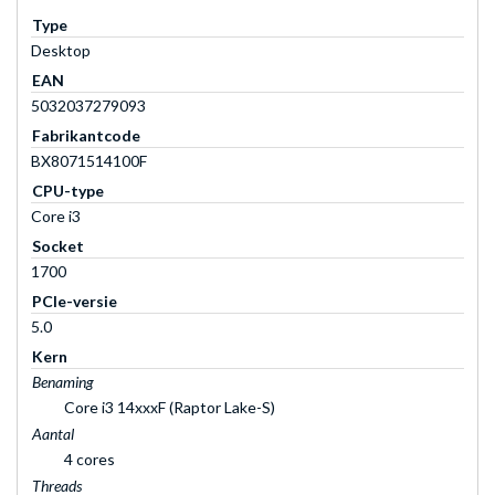
Type
Desktop
EAN
5032037279093
Fabrikantcode
BX8071514100F
CPU-type
Core i3
Socket
1700
PCIe-versie
5.0
Kern
Benaming
Core i3 14xxxF (Raptor Lake-S)
Aantal
4 cores
Threads