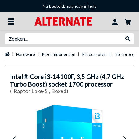
Nu besteld, maandag in huis
Zoeken
Websh
Startpagina
Hardware
Pc-componenten
Processoren
Intel proces
Intel®
Core i3-14100F, 3,5 GHz (4,7 GHz
Turbo Boost) socket 1700 processor
("Raptor Lake-S", Boxed)