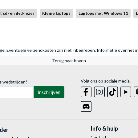
 cd- en dvd-lezer
Kleine laptops
Laptops met Windows 11
L
rage. Eventuele verzendkosten zijn niet inbegrepen.
Informatie over het i
Terug naar boven
Volg ons op sociale media.
e wedstrijden!
Inschrijven
Info & hulp
lder
Contact