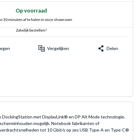
Op voorraad
n 30 minuten af te halen in onze showroom
Zakelijk bestellen?
voegen
Vergelijken
Delen
k DockingStation met DisplayLink® en DP Alt Mode technologie.
 scherminhouden mogelijk. Notebook fabrikanten of
soverdrachtsnelheden tot 10 Gbit/s op zes USB Type-A en Type-C®