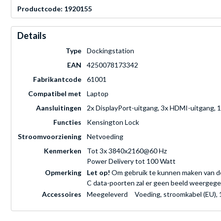
Productcode: 1920155
Details
Type
Dockingstation
EAN
4250078173342
Fabrikantcode
61001
Compatibel met
Laptop
Aansluitingen
2x DisplayPort-uitgang, 3x HDMI-uitgang, 
Functies
Kensington Lock
Stroomvoorziening
Netvoeding
Kenmerken
Tot 3x 3840x2160@60 Hz
Power Delivery tot 100 Watt
Opmerking
Let op!
Om gebruik te kunnen maken van de 
C data-poorten zal er geen beeld weergeg
Accessoires
Meegeleverd
Voeding, stroomkabel (EU),