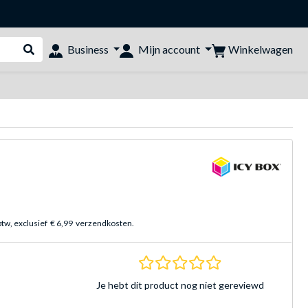
Winkelwagen
Business
Mijn account
Webshop doorzoeken
btw, exclusief
€ 6,99
verzendkosten.
0.0 sterren Gebasee
Je hebt dit product nog niet gereviewd