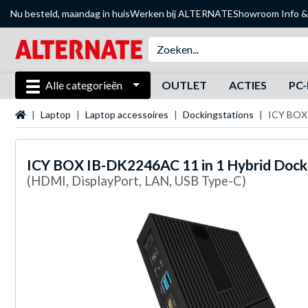
Nu besteld, maandag in huis
Werken bij ALTERNATE
Showroom
Info &
Alle categorieën
OUTLET
ACTIES
PC-
Startpagina
Laptop
Laptop accessoires
Dockingstations
ICY BOX 
ICY BOX
IB-DK2246AC 11 in 1 Hybrid Docki
(HDMI, DisplayPort, LAN, USB Type-C)