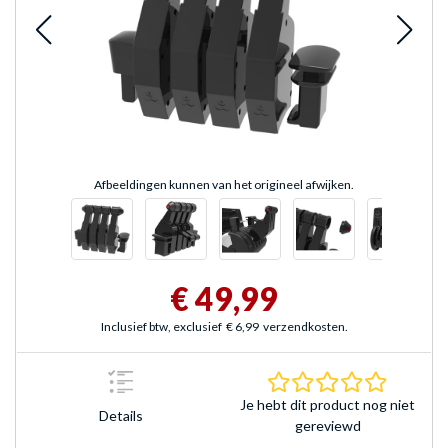
Afbeeldingen kunnen van het origineel afwijken.
€ 49,99
Inclusief btw, exclusief
€ 6,99
verzendkosten.
0.0 sterr
Je hebt dit product nog niet
Details
gereviewd