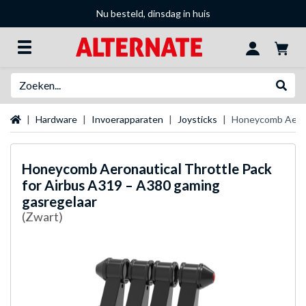
Nu besteld, dinsdag in huis
Zoeken
Websh
Startpagina
Hardware
Invoerapparaten
Joysticks
Honeycomb Aerona
Honeycomb Aeronautical
Throttle Pack
for Airbus A319 – A380 gaming
gasregelaar
(Zwart)