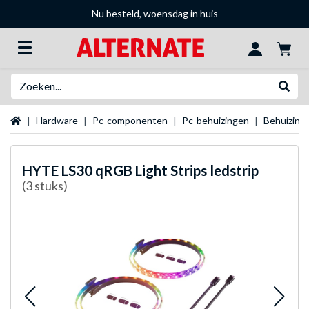
Nu besteld, woensdag in huis
Zoeken
Websh
Startpagina
Hardware
Pc-componenten
Pc-behuizingen
Behuizing 
HYTE
LS30 qRGB Light Strips ledstrip
(3 stuks)