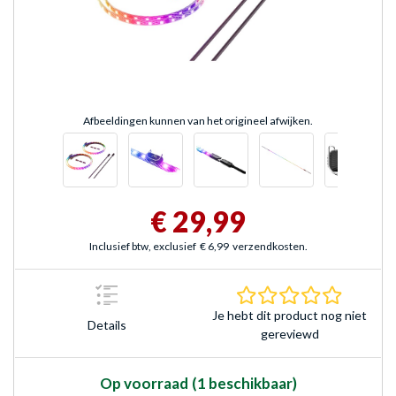
Afbeeldingen kunnen van het origineel afwijken.
€ 29,99
Inclusief btw, exclusief
€ 6,99
verzendkosten.
0.0 sterr
Je hebt dit product nog niet
Details
gereviewd
Op voorraad
(1 beschikbaar)