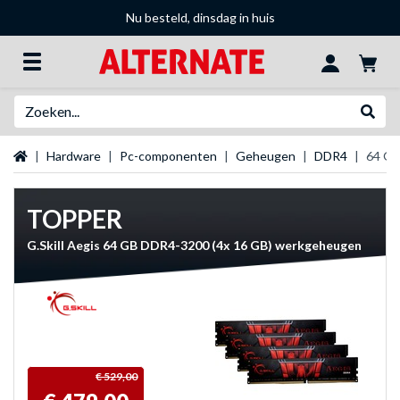
Nu besteld, dinsdag in huis
Zoeken
Websh
Startpagina
Hardware
Pc-componenten
Geheugen
DDR4
64 G
TOPPER
G.Skill Aegis 64 GB DDR4-3200 (4x 16 GB) werkgeheugen
€ 529,00