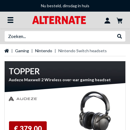
Nu besteld, dinsdag in huis
Zoeken
Websh
Startpagina
Gaming
Nintendo
Nintendo Switch headsets
TOPPER
Audeze Maxwell 2 Wireless over-ear gaming headset
€ 379,00