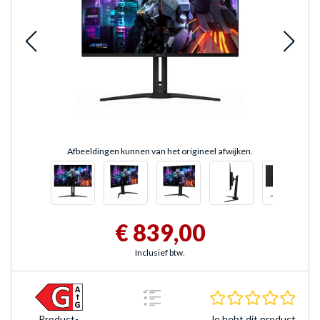
Afbeeldingen kunnen van het origineel afwijken.
€ 839,00
Inclusief btw.
0.0 s
Je hebt dit product
Product­