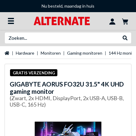
Nu besteld, maandag in huis
Zoeken
Websh
Startpagina
Hardware
Monitoren
Gaming monitoren
144 Hz monit
GRATIS VERZENDING
GIGABYTE
AORUS FO32U 31.5" 4K UHD
gaming monitor
(Zwart, 2x HDMI, DisplayPort, 2x USB-A, USB-B,
USB-C, 165 Hz)