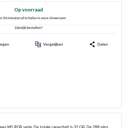
Op voorraad
n 30 minuten af te halen in onze showroom
Zakelijk bestellen?
voegen
Vergelijken
Delen
 M5 RGB serie. De totale capaciteit is 32 GB. De 288-pins