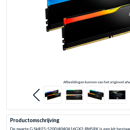
Afbeeldingen kunnen van het origineel afw
Productomschrijving
De zwarte G.Skill F5-5200J4040A16GX2-RM5RK is een kit bestaan