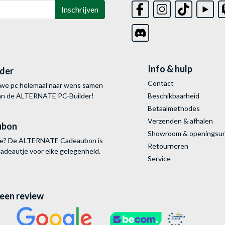
Inschrijven
Info & hulp
lder
Contact
uwe pc helemaal naar wens samen
van de ALTERNATE
PC-Builder!
Beschikbaarheid
Betaalmethodes
Verzenden & afhalen
ubon
Showroom & openingsu
tie? De ALTERNATE Cadeaubon is
Retourneren
cadeautje voor elke gelegenheid.
Service
 een review