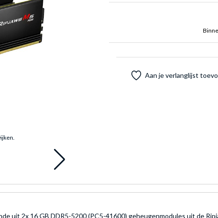
Binne
Aan je verlanglijst toe
ijken.
de uit 2x 16 GB DDR5-5200 (PC5-41600) geheugenmodules uit de Ripjaws