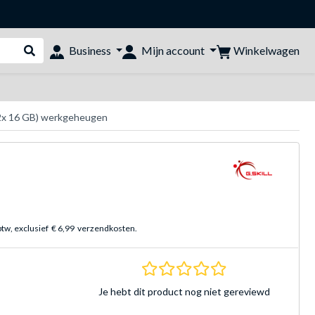
Winkelwagen
Business
Mijn account
Webshop doorzoeken
(2x 16 GB) werkgeheugen
btw, exclusief
€ 6,99
verzendkosten.
0.0 sterren Gebasee
Je hebt dit product nog niet gereviewd