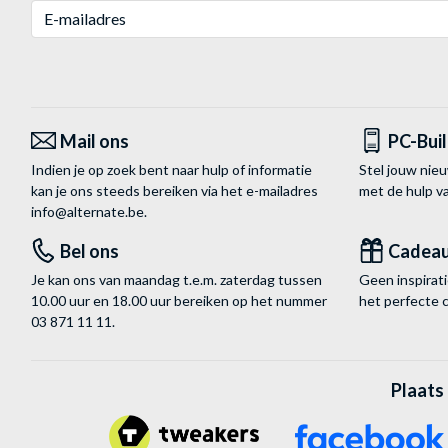
E-mailadres
Mail ons
PC-Bui
Indien je op zoek bent naar hulp of informatie
Stel jouw nie
kan je ons steeds bereiken via het
e-mailadres
met de hulp 
info@alternate.be
.
Bel ons
Cadea
Je kan ons van maandag t.e.m. zaterdag tussen
Geen inspira
10.00 uur en 18.00 uur bereiken op het nummer
het perfecte 
03 871 11 11
.
Plaats