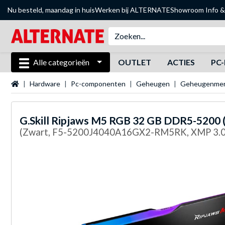
Nu besteld, maandag in huis
Werken bij ALTERNATE
Showroom
Info &
Alle categorieën
OUTLET
ACTIES
PC-
Startpagina
Hardware
Pc-componenten
Geheugen
Geheugenme
G.Skill
Ripjaws M5 RGB 32 GB DDR5-5200 
(Zwart, F5-5200J4040A16GX2-RM5RK, XMP 3.0