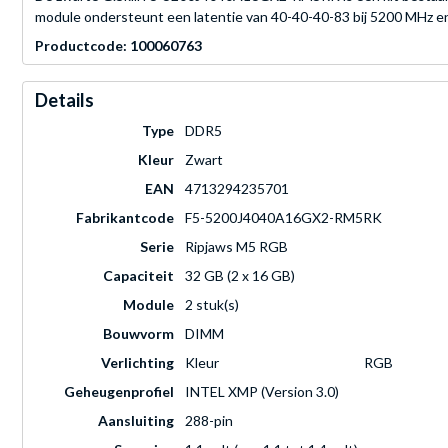
module ondersteunt een latentie van 40-40-40-83 bij 5200 MHz en 
Productcode: 100060763
Details
Type
DDR5
Kleur
Zwart
EAN
4713294235701
Fabrikantcode
F5-5200J4040A16GX2-RM5RK
Serie
Ripjaws M5 RGB
Capaciteit
32 GB (2 x 16 GB)
Module
2 stuk(s)
Bouwvorm
DIMM
Verlichting
Kleur
RGB
Geheugenprofiel
INTEL XMP (Version 3.0)
Aansluiting
288-pin