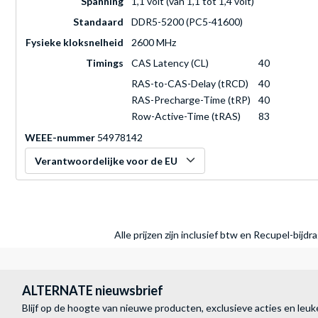
Spanning
1,1 volt (van 1,1 tot 1,4 volt)
Standaard
DDR5-5200 (PC5-41600)
Fysieke kloksnelheid
2600 MHz
Timings
CAS Latency (CL)
40
RAS-to-CAS-Delay (tRCD)
40
RAS-Precharge-Time (tRP)
40
Row-Active-Time (tRAS)
83
WEEE-nummer
54978142
Verantwoordelijke voor de EU
Alle prijzen zijn inclusief btw en Recupel-bijd
ALTERNATE nieuwsbrief
Blijf op de hoogte van nieuwe producten, exclusieve acties en leuk