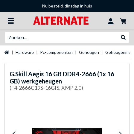
Nu besteld, dinsdag in huis
Zoeken
Websh
Startpagina
Hardware
Pc-componenten
Geheugen
Geheugenmer
G.Skill
Aegis 16 GB DDR4-2666 (1x 16
GB) werkgeheugen
(F4-2666C19S-16GIS, XMP 2.0)