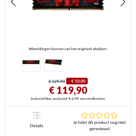
Afbeeldingen kunnen van het origineel afwijken.
€ 129,90
-
€ 10,00
€ 119,90
Inclusief btw, exclusief
€ 6,99
verzendkosten.
0.0 sterr
Je hebt dit product nog niet
Details
gereviewd