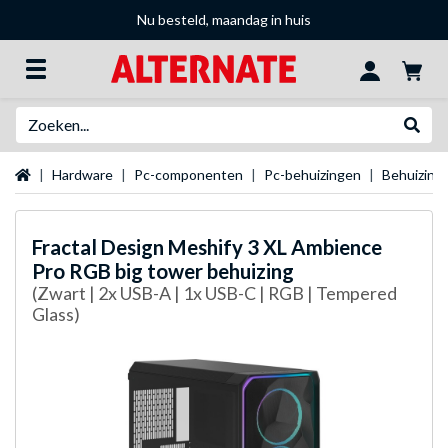
Nu besteld, maandag in huis
Zoeken
Websh
Startpagina
Hardware
Pc-componenten
Pc-behuizingen
Behuizing
Fractal Design
Meshify 3 XL Ambience
Pro RGB big tower behuizing
(Zwart | 2x USB-A | 1x USB-C | RGB | Tempered
Glass)