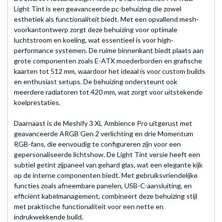
Light Tint is een geavanceerde pc-behuizing die zowel
esthetiek als functionaliteit biedt. Met een opvallend mesh-
voorkantontwerp zorgt deze behuizing voor optimale
luchtstroom en koeling, wat essentieel is voor high-
performance systemen. De ruime binnenkant biedt plaats aan
grote componenten zoals E-ATX moederborden en grafische
kaarten tot 512 mm, waardoor het ideaal is voor custom builds
en enthusiast setups. De behuizing ondersteunt ook
meerdere radiatoren tot 420 mm, wat zorgt voor uitstekende
koelprestaties.
Daarnaast is de Meshify 3 XL Ambience Pro uitgerust met
geavanceerde ARGB Gen 2 verlichting en drie Momentum
RGB-fans, die eenvoudig te configureren zijn voor een
gepersonaliseerde lichtshow. De Light Tint versie heeft een
subtiel getint zijpaneel van gehard glas, wat een elegante kijk
op de interne componenten biedt. Met gebruiksvriendelijke
functies zoals afneembare panelen, USB-C-aansluiting, en
efficiënt kabelmanagement, combineert deze behuizing stijl
met praktische functionaliteit voor een nette en
indrukwekkende build.