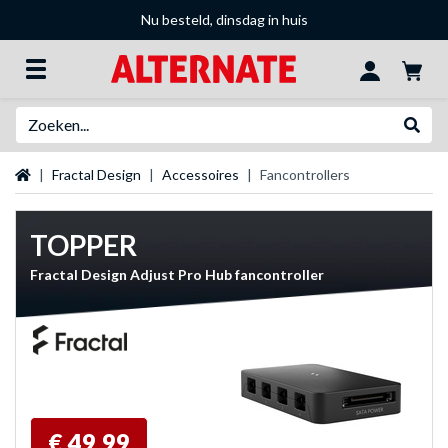
Nu besteld, dinsdag in huis
Zoeken
Websh
Startpagina
Fractal Design
Accessoires
Fancontrollers
TOPPER
Fractal Design Adjust Pro Hub fancontroller
€ 49,99