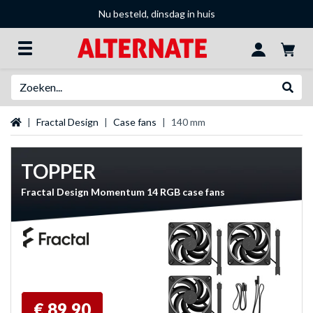
Nu besteld, dinsdag in huis
Zoeken
Websh
Startpagina
Fractal Design
Case fans
140 mm
TOPPER
Fractal Design Momentum 14 RGB case fans
€ 89,90