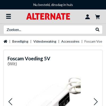
Nu besteld, dinsdag in huis
Zoeken
Websh
Startpagina
Beveiliging
Videobewaking
Accessoires
Foscam Voedi
Foscam
Voeding 5V
(Wit)