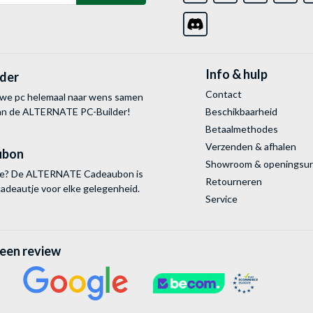
Info & hulp
lder
Contact
uwe pc helemaal naar wens samen
van de ALTERNATE
PC-Builder!
Beschikbaarheid
Betaalmethodes
Verzenden & afhalen
ubon
Showroom & openingsu
tie? De ALTERNATE Cadeaubon is
Retourneren
cadeautje voor elke gelegenheid.
Service
 een review