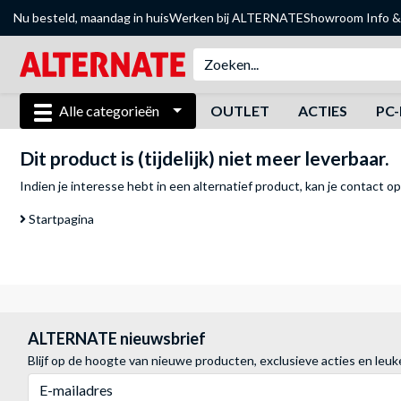
Nu besteld, maandag in huis
Werken bij ALTERNATE
Showroom
Info &
Alle categorieën
OUTLET
ACTIES
PC-
Dit product is (tijdelijk) niet meer leverbaar.
Indien je interesse hebt in een alternatief product, kan je
contact o
Startpagina
ALTERNATE nieuwsbrief
Blijf op de hoogte van nieuwe producten, exclusieve acties en leuk
E-mailadres