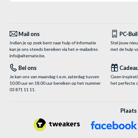
Mail ons
PC-Bui
Indien je op zoek bent naar hulp of informatie
Stel jouw nie
kan je ons steeds bereiken via het
e-mailadres
met de hulp 
info@alternate.be
.
Bel ons
Cadea
Je kan ons van maandag t.e.m. zaterdag tussen
Geen inspira
10.00 uur en 18.00 uur bereiken op het nummer
het perfecte 
03 871 11 11
.
Plaats