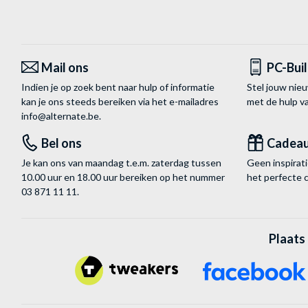
Mail ons
PC-Bui
Indien je op zoek bent naar hulp of informatie
Stel jouw nie
kan je ons steeds bereiken via het
e-mailadres
met de hulp 
info@alternate.be
.
Bel ons
Cadea
Je kan ons van maandag t.e.m. zaterdag tussen
Geen inspira
10.00 uur en 18.00 uur bereiken op het nummer
het perfecte 
03 871 11 11
.
Plaats