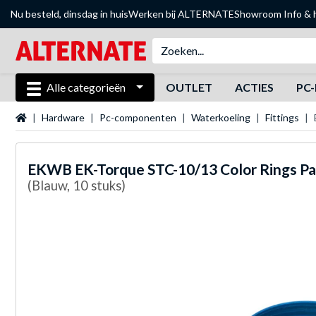
Nu besteld, dinsdag in huis
Werken bij ALTERNATE
Showroom
Info & 
Alle categorieën
OUTLET
ACTIES
PC-
Startpagina
Hardware
Pc-componenten
Waterkoeling
Fittings
EKWB
EK-Torque STC-10/13 Color Rings Pa
(Blauw, 10 stuks)