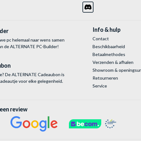
Info & hulp
lder
Contact
uwe pc helemaal naar wens samen
van de ALTERNATE
PC-Builder!
Beschikbaarheid
Betaalmethodes
Verzenden & afhalen
ubon
Showroom & openingsu
tie? De ALTERNATE Cadeaubon is
Retourneren
cadeautje voor elke gelegenheid.
Service
 een review