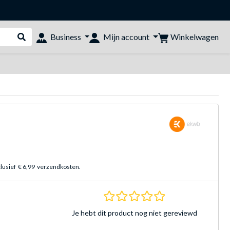
Winkelwagen
Business
Mijn account
Webshop doorzoeken
clusief
€ 6,99
verzendkosten.
0.0 sterren Gebasee
Je hebt dit product nog niet gereviewd