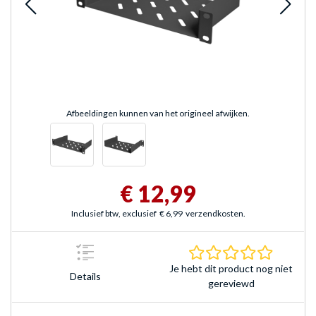
Afbeeldingen kunnen van het origineel afwijken.
€ 12,99
Inclusief btw, exclusief
€ 6,99
verzendkosten.
0.0 sterr
Je hebt dit product nog niet
Details
gereviewd