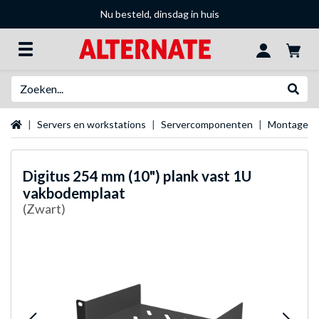
Nu besteld, dinsdag in huis
Zoeken
Websh
Startpagina
Servers en workstations
Servercomponenten
Montagemat
Digitus
254 mm (10") plank vast 1U
vakbodemplaat
(Zwart)