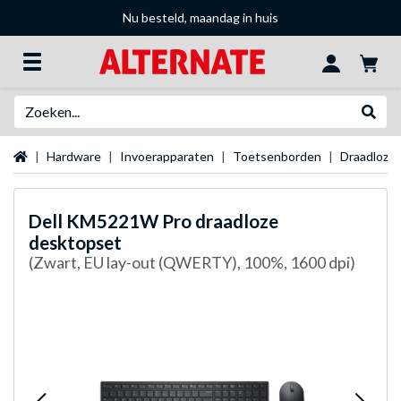
Nu besteld, maandag in huis
Zoeken
Websh
Startpagina
Hardware
Invoerapparaten
Toetsenborden
Draadloze
Dell
KM5221W Pro draadloze
desktopset
(Zwart, EU lay-out (QWERTY), 100%, 1600 dpi)