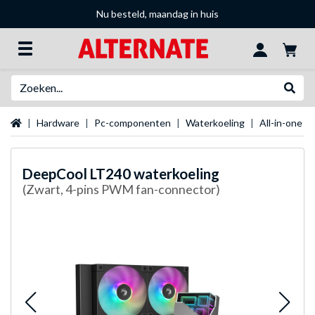
Nu besteld, maandag in huis
Zoeken
Websh
Startpagina
Hardware
Pc-componenten
Waterkoeling
All-in-one w
DeepCool
LT240 waterkoeling
(Zwart, 4-pins PWM fan-connector)