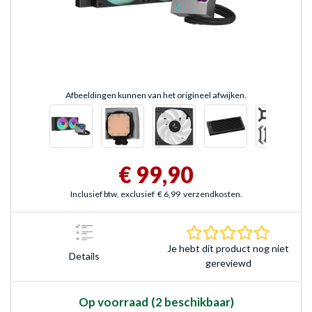
Afbeeldingen kunnen van het origineel afwijken.
€ 99,90
Inclusief btw, exclusief
€ 6,99
verzendkosten.
0.0 sterr
Je hebt dit product nog niet
Details
gereviewd
Op voorraad
(2 beschikbaar)