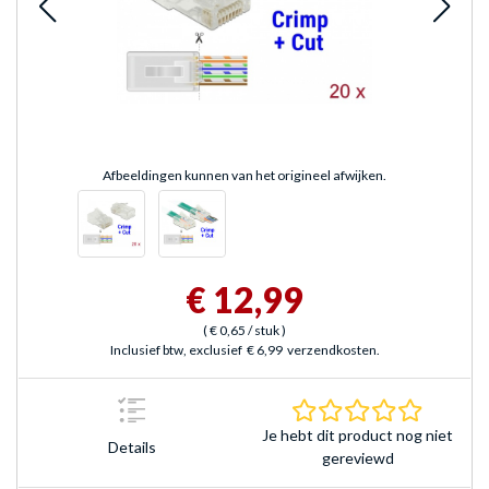
Afbeeldingen kunnen van het origineel afwijken.
€ 12,99
(
€ 0,65
/ stuk
)
Inclusief btw, exclusief
€ 6,99
verzendkosten.
0.0 sterr
Je hebt dit product nog niet
Details
gereviewd