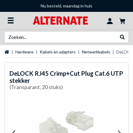
Nu besteld, maandag in huis
Zoeken
Websh
Startpagina
Hardware
Kabels en adapters
Netwerkkabels
DeLOCK 
DeLOCK
RJ45 Crimp+Cut Plug Cat.6 UTP
stekker
(Transparant, 20 stuks)