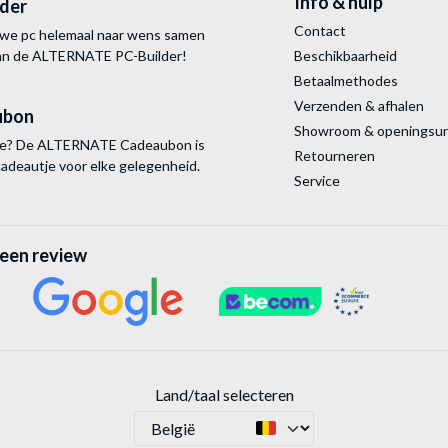
Info & hulp
lder
Contact
uwe pc helemaal naar wens samen
van de ALTERNATE
PC-Builder!
Beschikbaarheid
Betaalmethodes
Verzenden & afhalen
ubon
Showroom & openingsu
tie? De ALTERNATE Cadeaubon is
Retourneren
cadeautje voor elke gelegenheid.
Service
 een review
Land/taal selecteren