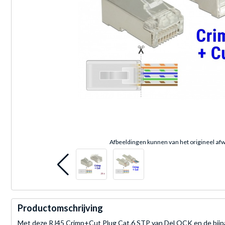
Afbeeldingen kunnen van het origineel afw
Productomschrijving
Met deze RJ45 Crimp+Cut Plug Cat.6 STP van DeLOCK en de bijp