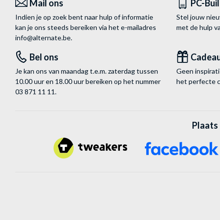
Mail ons
PC-Bui
Indien je op zoek bent naar hulp of informatie
Stel jouw nie
kan je ons steeds bereiken via het
e-mailadres
met de hulp 
info@alternate.be
.
Bel ons
Cadea
Je kan ons van maandag t.e.m. zaterdag tussen
Geen inspira
10.00 uur en 18.00 uur bereiken op het nummer
het perfecte 
03 871 11 11
.
Plaats