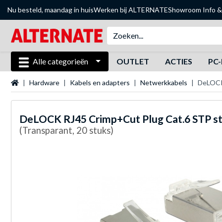
Nu besteld, maandag in huis
Werken bij ALTERNATE
Showroom
Info &
Alle categorieën
OUTLET
ACTIES
PC-
Startpagina
Hardware
Kabels en adapters
Netwerkkabels
DeLOCK
DeLOCK
RJ45 Crimp+Cut Plug Cat.6 STP s
(Transparant, 20 stuks)