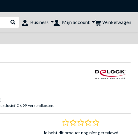
Winkelwagen
Business
Mijn account
Webshop doorzoeken
)
 exclusief
€ 6,99
verzendkosten.
0.0 sterren Gebasee
Je hebt dit product nog niet gereviewd