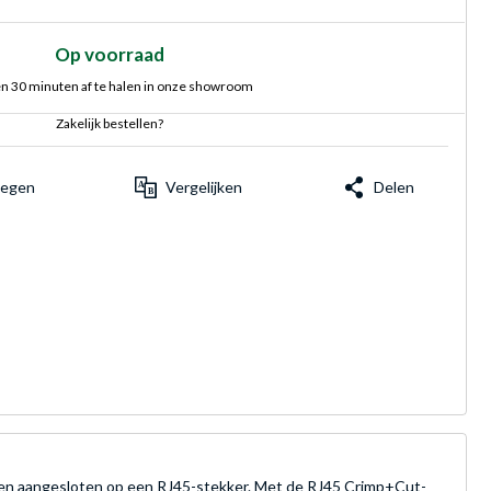
Op voorraad
n 30 minuten af te halen in onze showroom
Zakelijk bestellen?
voegen
Vergelijken
Delen
en aangesloten op een RJ45-stekker. Met de RJ45 Crimp+Cut-