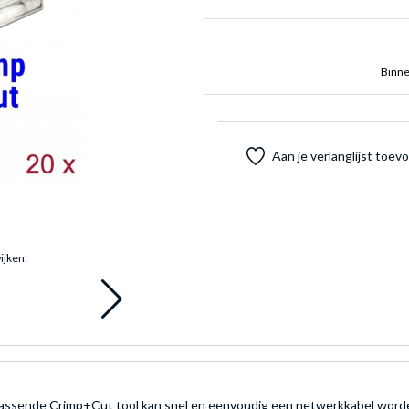
Binne
Aan je verlanglijst toe
ijken.
assende Crimp+Cut tool kan snel en eenvoudig een netwerkkabel word