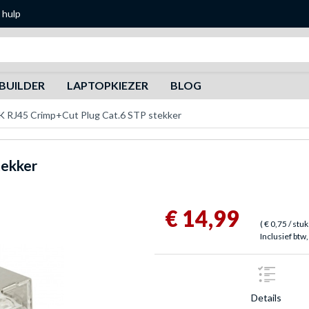
 hulp
Zoeken
BUILDER
LAPTOPKIEZER
BLOG
 RJ45 Crimp+Cut Plug Cat.6 STP stekker
tekker
€ 14,99
(
€ 0,75
/ stuk
Inclusief btw,
Details