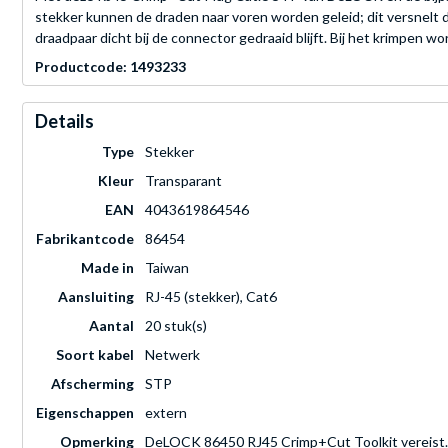
stekker kunnen de draden naar voren worden geleid; dit versnelt d
draadpaar dicht bij de connector gedraaid blijft. Bij het krimpen 
Productcode: 1493233
Details
Type
Stekker
Kleur
Transparant
EAN
4043619864546
Fabrikantcode
86454
Made in
Taiwan
Aansluiting
RJ-45 (stekker), Cat6
Aantal
20 stuk(s)
Soort kabel
Netwerk
Afscherming
STP
Eigenschappen
extern
Opmerking
DeLOCK 86450 RJ45 Crimp+Cut Toolkit vereist.