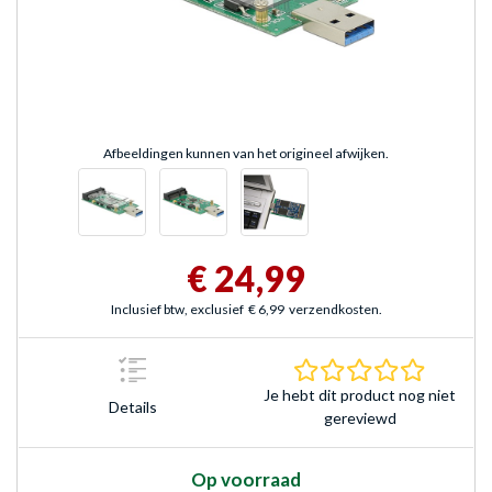
Afbeeldingen kunnen van het origineel afwijken.
€ 24,99
Inclusief btw, exclusief
€ 6,99
verzendkosten.
0.0 sterr
Je hebt dit product nog niet
Details
gereviewd
Op voorraad