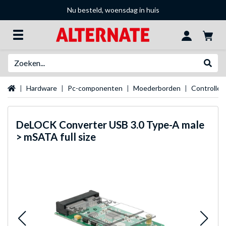
Nu besteld, woensdag in huis
Zoeken
Websh
Startpagina
Hardware
Pc-componenten
Moederborden
Controller
DeLOCK
Converter USB 3.0 Type-A male
> mSATA full size