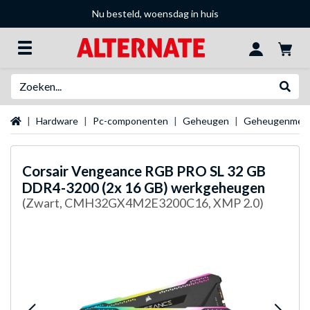
Nu besteld, woensdag in huis
Zoeken
Websh
Startpagina
Hardware
Pc-componenten
Geheugen
Geheugenmer
Corsair
Vengeance RGB PRO SL 32 GB
DDR4-3200 (2x 16 GB) werkgeheugen
(Zwart, CMH32GX4M2E3200C16, XMP 2.0)